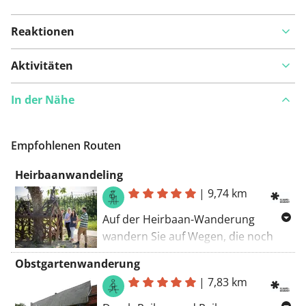
Reaktionen
Aktivitäten
In der Nähe
Empfohlenen Routen
Heirbaanwandeling
|
9,74 km
Auf der Heirbaan-Wanderung
wandern Sie auf Wegen, die noch
von den Römern angelegt wurden.
Obstgartenwanderung
Genießen Sie die Ruhe und die
|
7,83 km
weiten Ausblicke über das Velpe-Tal.
Sie wandern durch den Hulsbos und