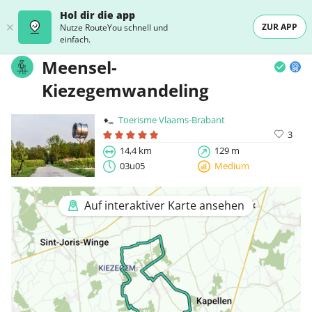
Hol dir die app
ZUR APP
Nutze RouteYou schnell und
einfach.
Meensel-
Kiezegemwandeling
Toerisme Vlaams-Brabant
3
14,4 km
129 m
03u05
Medium
Auf interaktiver Karte ansehen