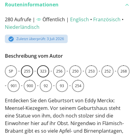
Routeninformationen
280 Aufrufe |
Öffentlich |
Englisch
•
Französisch
•
Niederländisch
Zuletzt überprüft: 3 Juli 2026
Beschreibung vom Autor
-
-
-
-
-
-
-
SP
255
323
256
250
253
252
268
-
-
-
-
-
901
900
92
93
254
Entdecken Sie den Geburtsort von Eddy Merckx:
Meensel-Kiezegem. Vor seinem Geburtshaus steht
eine Statue von ihm, doch noch stolzer sind die
Einwohner hier auf ihr Obst. Nirgendwo in Flämisch-
Brabant gibt es so viele Apfel- und Birnenplantagen,