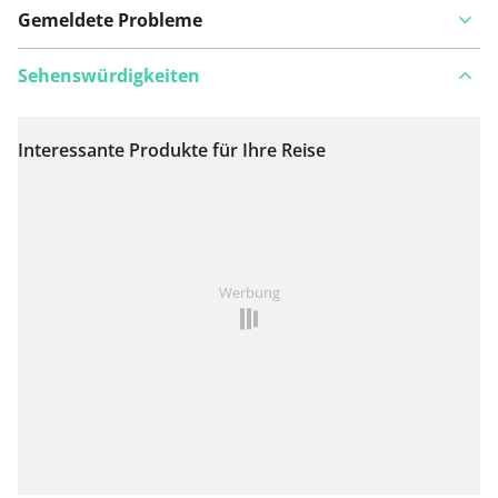
Gemeldete Probleme
Sehenswürdigkeiten
Interessante Produkte für Ihre Reise
Auf Karte anzeigen
Ist Ihnen auf dieser Route etwas aufgefallen?
Problem
Werbung
hinzufügen