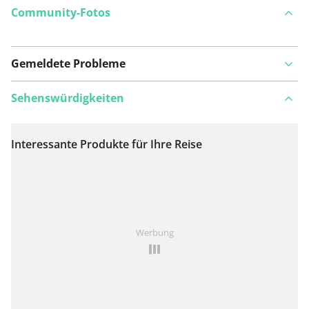
Community-Fotos
Gemeldete Probleme
Sehenswürdigkeiten
Interessante Produkte für Ihre Reise
Auf Karte anzeigen
Ist Ihnen auf dieser Route etwas aufgefallen?
Problem
Werbung
hinzufügen