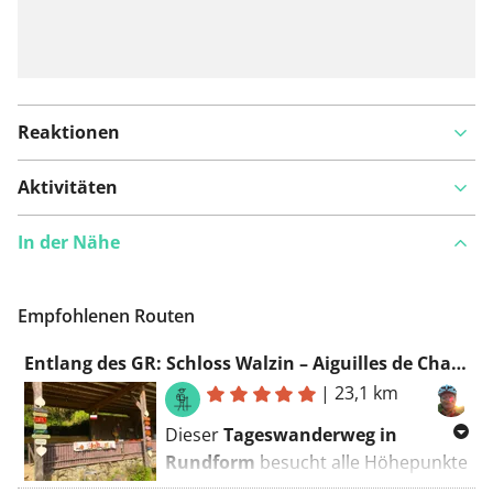
Reaktionen
Aktivitäten
In der Nähe
Empfohlenen Routen
Entlang des GR: Schloss Walzin – Aiguilles de Chaleux – Schloss Vêves – Hermitage Saint-Hadelin
|
23,1 km
Dieser
Tageswanderweg in
Rundform
besucht alle Höhepunkte
der Region:
Chateau de Walzin,