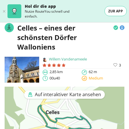
Hol dir die app
ZUR APP
Nutze RouteYou schnell und
einfach.
Celles – eines der
schönsten Dörfer
Walloniens
Willem Vandenameele
3
2,85 km
62 m
00u40
Medium
Auf interaktiver Karte ansehen