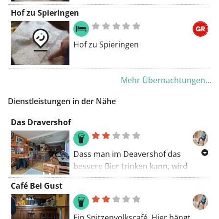
Hof zu Spieringen
Hof zu Spieringen
Mehr Übernachtungen...
Dienstleistungen in der Nähe
Das Dravershof
Dass man im Deavershof das
bessere Bier trinken kann, wird
schnell klar, wenn man eintritt. Orval
Café Bei Gust
wird je nach Alter des Biers serviert.
Und an der Theke stehen mehr als
100 verschiedene Biersorten zur
Ein Spitzenvolkscafé. Hier hängt