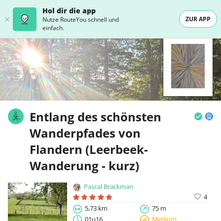
Hol dir die app
ZUR APP
Nutze RouteYou schnell und
einfach.
Entlang des schönsten
Wanderpfades von
Flandern (Leerbeek-
Wanderung - kurz)
Pascal Brackman
4
5,73 km
75 m
01u16
Medium