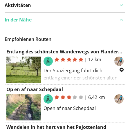
Aktivitäten
In der Nähe
Empfohlenen Routen
Entlang des schönsten Wanderwegs von Flandern (12 km Version)
|
12 km
Der Spaziergang führt dich
entlang einer der schönsten alten
Straßenbahnstrecken in Flandern,
Op en af naar Schepdaal
vorbei an duftendem Bärlauch,
|
6,42 km
Waldhyazinthen, Misteln und
Pfeifenkraut. Dieser Spaziergang
Open af naar Schepdaal
beginnt und endet an der Kirche
von Leerbeek, im Herzen des
Wandelen in het hart van het Pajottenland
Pajottenlands.