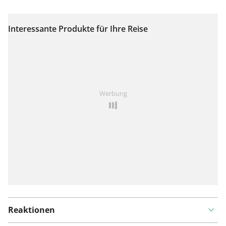
Interessante Produkte für Ihre Reise
Auf Karte anzeigen
Ist Ihnen auf dieser Route etwas aufgefallen?
Problem
Werbung
hinzufügen
Reaktionen