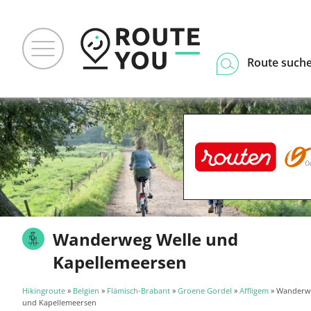
Route such
Wanderweg Welle und
Kapellemeersen
Hikingroute
»
Belgien
»
Flämisch-Brabant
»
Groene Gordel
»
Affligem
» Wanderw
und Kapellemeersen