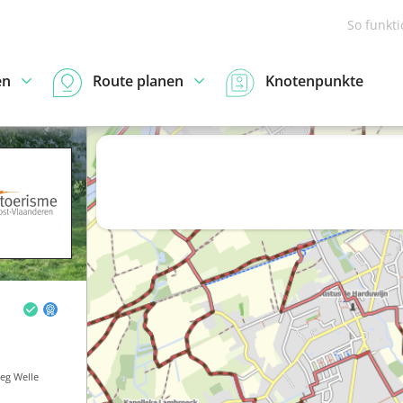
So funkt
en
Route planen
Knotenpunkte
eg Welle