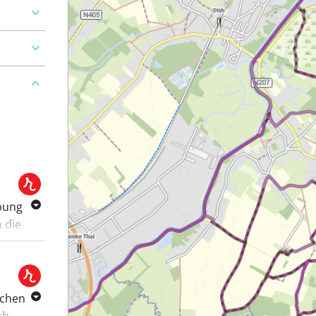
bung
 die
nd
er mit
In den
schen
stege
ch