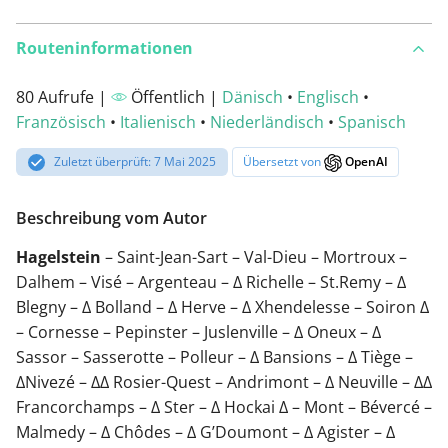
Routeninformationen
80 Aufrufe |
Öffentlich |
Dänisch
•
Englisch
•
Französisch
•
Italienisch
•
Niederländisch
•
Spanisch
Zuletzt überprüft: 7 Mai 2025
Übersetzt von
OpenAI
Beschreibung vom Autor
Hagelstein
– Saint-Jean-Sart – Val-Dieu – Mortroux –
Dalhem – Visé – Argenteau – ∆ Richelle – St.Remy – ∆
Blegny – ∆ Bolland – ∆ Herve – ∆ Xhendelesse – Soiron ∆
– Cornesse – Pepinster – Juslenville – ∆ Oneux – ∆
Sassor – Sasserotte – Polleur – ∆ Bansions – ∆ Tiège –
∆Nivezé – ∆∆ Rosier-Quest – Andrimont – ∆ Neuville – ∆∆
Francorchamps – ∆ Ster – ∆ Hockai ∆ – Mont – Bévercé –
Malmedy – ∆ Chôdes – ∆ G’Doumont – ∆ Agister – ∆