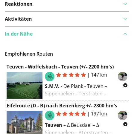
Reaktionen
Aktivitäten
In der Nähe
Empfohlenen Routen
Teuven - Woffelsbach - Teuven (+/- 2200 hm's)
|
147 km
S.M.V.
- De Plank - Teuven –
Sippenaeken – Terstraten –
Völkerich – Moresnet-Chapelle –
Eifelroute (D - B) nach Benenberg +/- 2800 hm's
Kelmis – Hergenrath – Astenet –
|
197 km
Walhorn – Belven – Neudorf – Botz –
Vennbahn – Roetgen,
Teuven
– ∆ Beusdael – ∆
Jägerhausstraße – Waldsiedlung –
Sippenaeken – ∆Terstraeten –