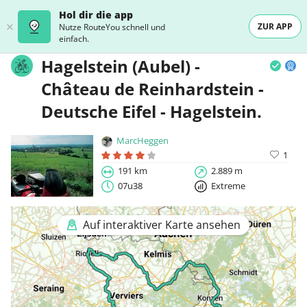
Hol dir die app
ZUR APP
Nutze RouteYou schnell und
einfach.
Hagelstein (Aubel) -
Château de Reinhardstein -
Deutsche Eifel - Hagelstein.
MarcHeggen
1
191 km
2.889 m
07u38
Extreme
Auf interaktiver Karte ansehen