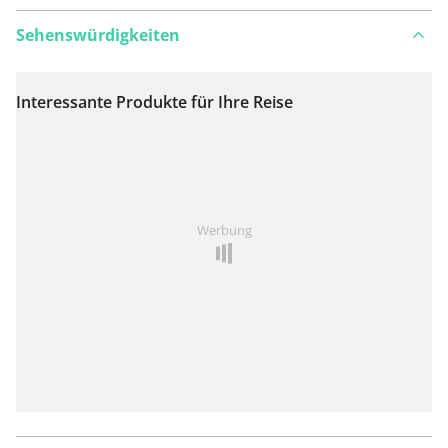
Sehenswürdigkeiten
Interessante Produkte für Ihre Reise
Auf Karte anzeigen
Ist Ihnen auf dieser Route etwas aufgefallen?
Problem
Werbung
hinzufügen