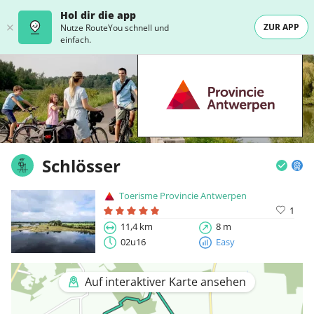
Hol dir die app
ZUR APP
Nutze RouteYou schnell und
einfach.
Schlösser
Toerisme Provincie Antwerpen
1
11,4 km
8 m
02u16
Easy
Auf interaktiver Karte ansehen