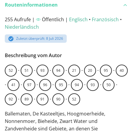
Routeninformationen
255 Aufrufe |
Öffentlich |
Englisch
•
Französisch
•
Niederländisch
Zuletzt überprüft: 8 Juli 2026
Beschreibung vom Autor
-
-
-
-
-
-
-
52
51
93
94
21
20
95
40
-
-
-
-
-
-
-
-
41
97
96
95
94
93
50
-
-
-
-
92
89
91
90
52
Ballematen, De Kasteeltjes, Hoogmoerheide,
Nonnenmoer, Bieheide, Zwart Water und
Zandvenheide sind Gebiete, an denen Sie