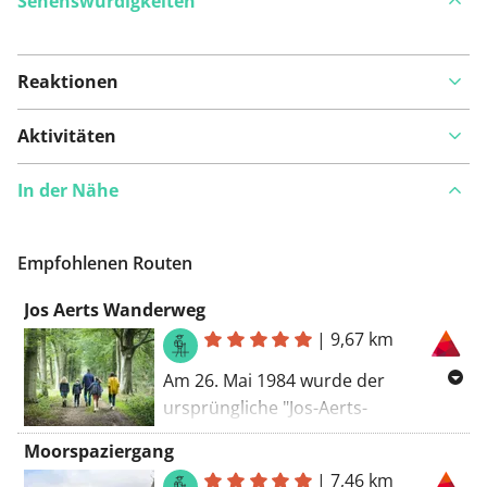
Sehenswürdigkeiten
Reaktionen
Auf Karte anzeigen
Aktivitäten
In der Nähe
Ist Ihnen auf dieser Route etwas aufgefallen?
Problem
hinzufügen
Empfohlenen Routen
Jos Aerts Wanderweg
|
9,67 km
Am 26. Mai 1984 wurde der
ursprüngliche "Jos-Aerts-
Wanderweg" eingeweiht. Es
Moorspaziergang
handelte sich damals um eine
|
7,46 km