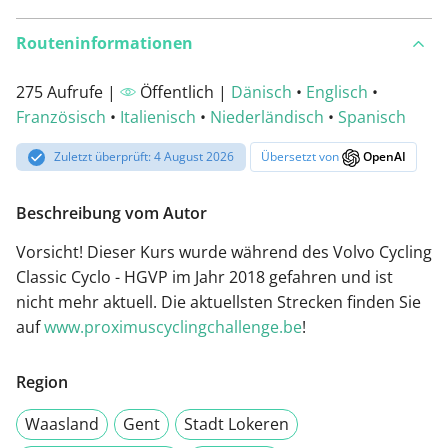
Routeninformationen
275 Aufrufe |
Öffentlich |
Dänisch
•
Englisch
•
Französisch
•
Italienisch
•
Niederländisch
•
Spanisch
Zuletzt überprüft: 4 August 2026
Übersetzt von
OpenAI
Beschreibung vom Autor
Vorsicht! Dieser Kurs wurde während des Volvo Cycling
Classic Cyclo - HGVP im Jahr 2018 gefahren und ist
nicht mehr aktuell. Die aktuellsten Strecken finden Sie
auf
www.proximuscyclingchallenge.be
!
Region
Waasland
Gent
Stadt Lokeren