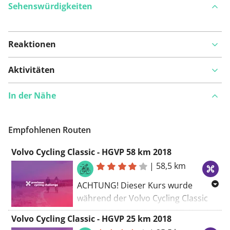
Sehenswürdigkeiten
Reaktionen
Auf Karte anzeigen
Aktivitäten
In der Nähe
Ist Ihnen auf dieser Route etwas aufgefallen?
Problem
hinzufügen
Empfohlenen Routen
Volvo Cycling Classic - HGVP 58 km 2018
|
58,5 km
ACHTUNG! Dieser Kurs wurde
während der Volvo Cycling Classic
Cyclo - HGVP im Jahr 2018 gefahren
Volvo Cycling Classic - HGVP 25 km 2018
und ist nicht mehr aktuell. Die