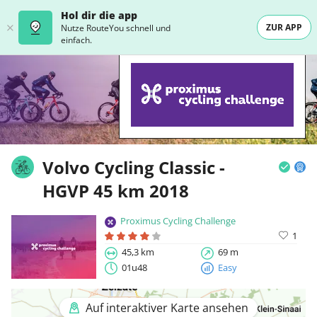
Hol dir die app
ZUR APP
Nutze RouteYou schnell und
einfach.
Volvo Cycling Classic -
HGVP 45 km 2018
Proximus Cycling Challenge
1
45,3 km
69 m
01u48
Easy
Auf interaktiver Karte ansehen