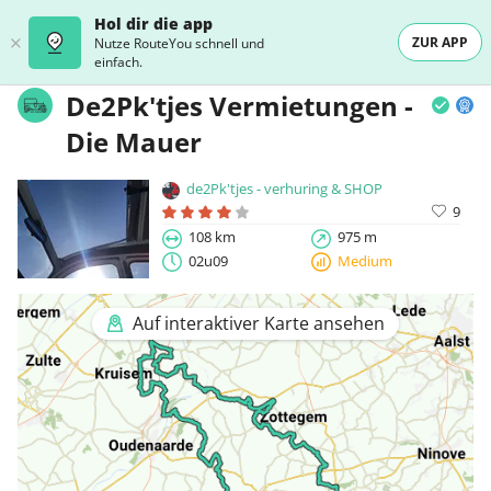
Hol dir die app
ZUR APP
Nutze RouteYou schnell und
einfach.
De2Pk'tjes Vermietungen -
Die Mauer
de2Pk'tjes - verhuring & SHOP
9
108 km
975 m
02u09
Medium
Auf interaktiver Karte ansehen