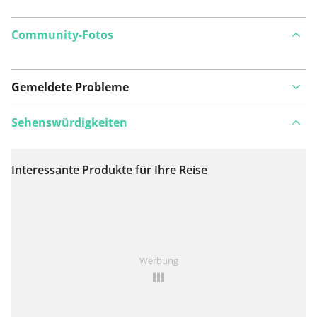
Community-Fotos
Gemeldete Probleme
Sehenswürdigkeiten
Interessante Produkte für Ihre Reise
Auf Karte anzeigen
Ist Ihnen auf dieser Route etwas aufgefallen?
Problem
Werbung
hinzufügen