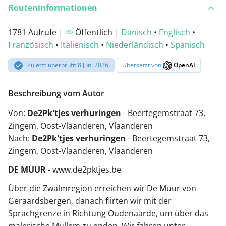
Routeninformationen
1781 Aufrufe |
Öffentlich |
Dänisch
•
Englisch
•
Französisch
•
Italienisch
•
Niederländisch
•
Spanisch
Zuletzt überprüft: 8 Juni 2026
Übersetzt von
OpenAI
Beschreibung vom Autor
Von:
De2Pk'tjes verhuringen
- Beertegemstraat 73,
Zingem, Oost-Vlaanderen, Vlaanderen
Nach:
De2Pk'tjes verhuringen
- Beertegemstraat 73,
Zingem, Oost-Vlaanderen, Vlaanderen
DE MUUR
- www.de2pktjes.be
Über die Zwalmregion erreichen wir De Muur von
Geraardsbergen, danach flirten wir mit der
Sprachgrenze in Richtung Oudenaarde, um über das
malerische Mullem zu enden. Wir fahren unter