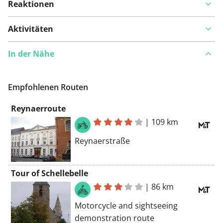
Reaktionen
Auf Karte anzeigen
Aktivitäten
In der Nähe
Ist Ihnen auf dieser Route etwas aufgefallen?
Problem
hinzufügen
Empfohlenen Routen
Reynaerroute
|
109 km
Reynaerstraße
Tour of Schellebelle
|
86 km
Motorcycle and sightseeing
demonstration route