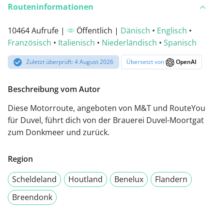
Routeninformationen
10464 Aufrufe |
Öffentlich |
Dänisch
•
Englisch
•
Französisch
•
Italienisch
•
Niederländisch
•
Spanisch
Zuletzt überprüft: 4 August 2026
Übersetzt von
OpenAI
Beschreibung vom Autor
Diese Motorroute, angeboten von M&T und RouteYou
für Duvel, führt dich von der Brauerei Duvel-Moortgat
zum Donkmeer und zurück.
Region
Scheldeland
Houtland
Benelux
Flandern
Breendonk