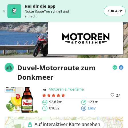
Hol dir die app
ZUR APP
Nutze RouteYou schnell und
einfach.
Duvel-Motorroute zum
Donkmeer
Motoren & Toerisme
27
92,6 km
123 m
01u32
Easy
Auf interaktiver Karte ansehen