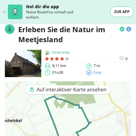
Hol dir die app
ZUR APP
Nutze RouteYou schnell und
einfach.
Erleben Sie die Natur im
Meetjesland
Itineraries
0
8,11 km
7 m
01u38
Easy
Auf interaktiver Karte ansehen