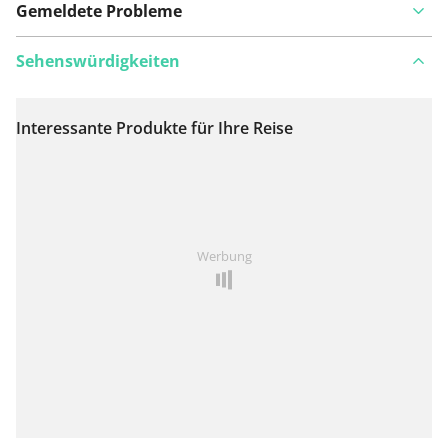
Gemeldete Probleme
Sehenswürdigkeiten
Interessante Produkte für Ihre Reise
Auf Karte anzeigen
Ist Ihnen auf dieser Route etwas aufgefallen?
Problem
Werbung
hinzufügen