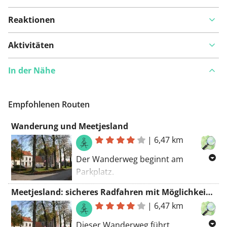
Reaktionen
Aktivitäten
In der Nähe
Empfohlenen Routen
Wanderung und Meetjesland
|
6,47 km
Der Wanderweg beginnt am
Parkplatz.
Die weißen und roten Markierungen
Meetjesland: sicheres Radfahren mit Möglichkeiten für Spaziergänge
entlang dieses Weges zeigen an,
|
6,47 km
dass Ihre Route mit den
wunderschönen Fernwanderwegen
Dieser Wanderweg führt