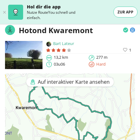
Hol dir die app
ZUR APP
Nutze RouteYou schnell und
einfach.
Hotond Kwaremont
Bart Lateur
1
13,2 km
277 m
03u06
Hard
Auf interaktiver Karte ansehen