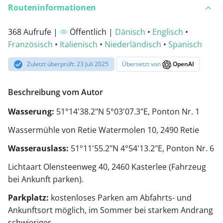
Routeninformationen
368 Aufrufe |
Öffentlich |
Dänisch
•
Englisch
•
Französisch
•
Italienisch
•
Niederländisch
•
Spanisch
Zuletzt überprüft: 23 Juli 2025
Übersetzt von
OpenAI
Beschreibung vom Autor
Wasserung:
51°14'38.2"N 5°03'07.3"E, Ponton Nr. 1
Wassermühle von Retie
Watermolen 10, 2490 Retie
Wasserauslass:
51°11'55.2"N 4°54'13.2"E, Ponton Nr. 6
Lichtaart Olensteenweg 40, 2460 Kasterlee (Fahrzeug
bei Ankunft parken).
Parkplatz:
kostenloses Parken am Abfahrts- und
Ankunftsort möglich, im Sommer bei starkem Andrang
schwieriger.