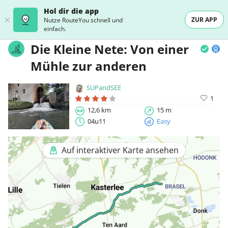
Hol dir die app
ZUR APP
Nutze RouteYou schnell und
einfach.
Die Kleine Nete: Von einer
Mühle zur anderen
SUPandSEE
1
12,6 km
15 m
04u11
Easy
Auf interaktiver Karte ansehen