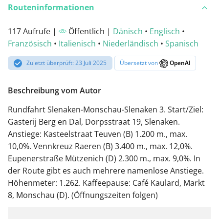
Routeninformationen
117 Aufrufe |
Öffentlich |
Dänisch
•
Englisch
•
Französisch
•
Italienisch
•
Niederländisch
•
Spanisch
Zuletzt überprüft: 23 Juli 2025
Übersetzt von
OpenAI
Beschreibung vom Autor
Rundfahrt Slenaken-Monschau-Slenaken 3. Start/Ziel:
Gasterij Berg en Dal, Dorpsstraat 19, Slenaken.
Anstiege: Kasteelstraat Teuven (B) 1.200 m., max.
10,0%. Vennkreuz Raeren (B) 3.400 m., max. 12,0%.
Eupenerstraße Mützenich (D) 2.300 m., max. 9,0%. In
der Route gibt es auch mehrere namenlose Anstiege.
Höhenmeter: 1.262. Kaffeepause: Café Kaulard, Markt
8, Monschau (D). (Öffnungszeiten folgen)