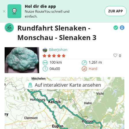
Hol dir die app
ZUR APP
Nutze RouteYou schnell und
einfach.
Rundfahrt Slenaken -
Monschau - Slenaken 3
BikerJohan
0
100 km
1.261 m
04u00
Hard
Auf interaktiver Karte ansehen