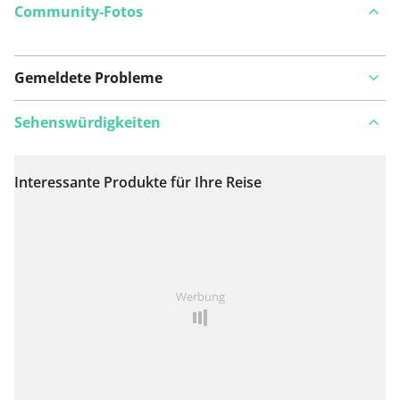
Community-Fotos
Gemeldete Probleme
Sehenswürdigkeiten
Interessante Produkte für Ihre Reise
Auf Karte anzeigen
Ist Ihnen auf dieser Route etwas aufgefallen?
Problem
Werbung
hinzufügen