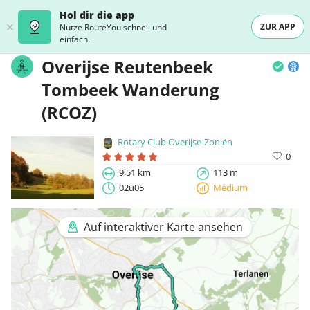
Hol dir die app
ZUR APP
Nutze RouteYou schnell und
einfach.
Overijse Reutenbeek
Tombeek Wanderung
(RCOZ)
Rotary Club Overijse-Zoniën
0
9,51 km
113 m
02u05
Medium
Auf interaktiver Karte ansehen