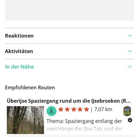
Reaktionen
Aktivitäten
In der Nähe
Empfohlenen Routen
Überijse Spaziergang rund um die IJsebroeken (RCOZ)
|
7,07 km
Thema: Spaziergang entlang der
zwei Hänge des IJse-Tals und der
IJse-Niederungen. Dauer: +/- 2