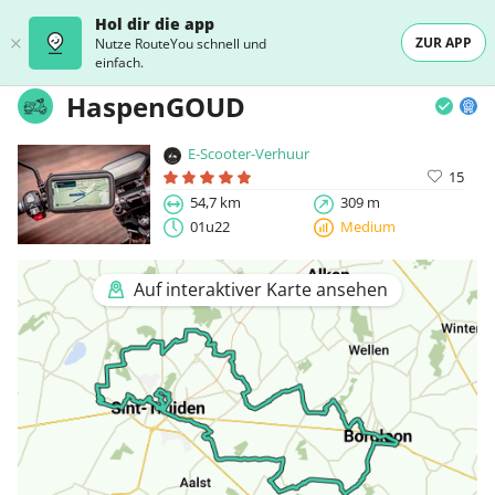
Hol dir die app
ZUR APP
Nutze RouteYou schnell und
einfach.
HaspenGOUD
E-Scooter-Verhuur
15
54,7 km
309 m
01u22
Medium
Auf interaktiver Karte ansehen