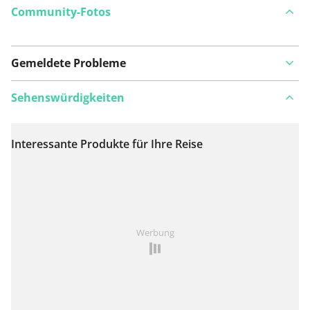
Community-Fotos
Gemeldete Probleme
Sehenswürdigkeiten
Interessante Produkte für Ihre Reise
Auf Karte anzeigen
Ist Ihnen auf dieser Route etwas aufgefallen?
Problem
Werbung
hinzufügen