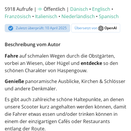
5918 Aufrufe |
Öffentlich |
Dänisch
•
Englisch
•
Französisch
•
Italienisch
•
Niederländisch
•
Spanisch
Zuletzt überprüft: 10 April 2025
Übersetzt von
OpenAI
Beschreibung vom Autor
Fahre
auf schmalen Wegen durch die Obstgärten,
vorbei an Wiesen, über Hügel und
entdecke
so den
schönen Charakter von Haspengouw.
Genieße
panoramische Ausblicke, Kirchen & Schlösser
und andere Denkmäler.
Es gibt auch zahlreiche schöne Haltepunkte, an denen
unsere Scooter kurz angehalten werden können, damit
die Fahrer etwas essen und/oder trinken können in
einem der einzigartigen Cafés oder Restaurants
entlang der Route.