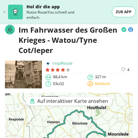
Hol dir die app
ZUR APP
Nutze RouteYou schnell und
einfach.
Im Fahrwasser des Großen
Krieges - Watou/Tyne
Cot/Ieper
InspiRoute
4
88,4 km
327 m
03u32
Medium
Auf interaktiver Karte ansehen