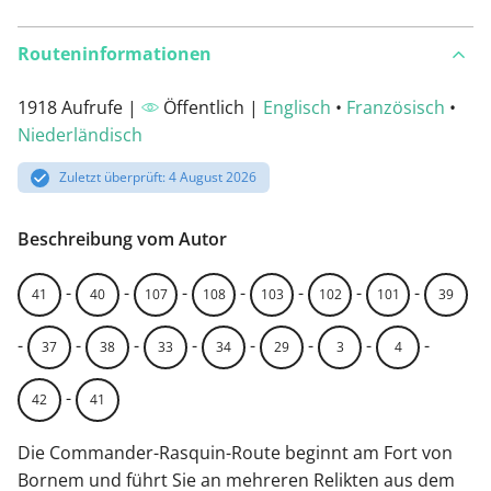
Routeninformationen
1918 Aufrufe |
Öffentlich |
Englisch
•
Französisch
•
Niederländisch
Zuletzt überprüft: 4 August 2026
Beschreibung vom Autor
-
-
-
-
-
-
-
41
40
107
108
103
102
101
39
-
-
-
-
-
-
-
-
37
38
33
34
29
3
4
-
42
41
Die Commander-Rasquin-Route beginnt am Fort von
Bornem und führt Sie an mehreren Relikten aus dem