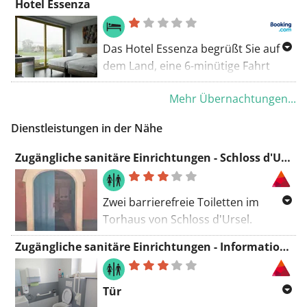
Massintuin, Kirche Mariekerke,
Hotel Essenza
Audioguide durch das Fort von
Wasserkocher, etwa 32 km vom
Denkmal Jan Hammenecker
Liezele spazieren.
Bahnhof Antwerpen-Zuid entfernt.
Das Hotel Essenza begrüßt Sie auf
dem Land, eine 6-minütige Fahrt
vom Zentrum von Puurs und 4 km
Mehr Übernachtungen...
von der nächsten Autobahnausfahrt
der A12 entfernt.
Dienstleistungen in der Nähe
Zugängliche sanitäre Einrichtungen - Schloss d'Ursel
Zwei barrierefreie Toiletten im
Torhaus von Schloss d'Ursel.
Babywickeltisch vorhanden
Zugängliche sanitäre Einrichtungen - Informationsbüro Das Landhaus
geöffnet zwischen ca. 9 Uhr und
Sonnenuntergang
Tür
Tür