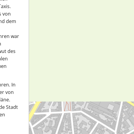
axis.
s von
und dem
ahren war
n
wut des
alen
uen
ren. In
er von
läne.
de Stadt
gen