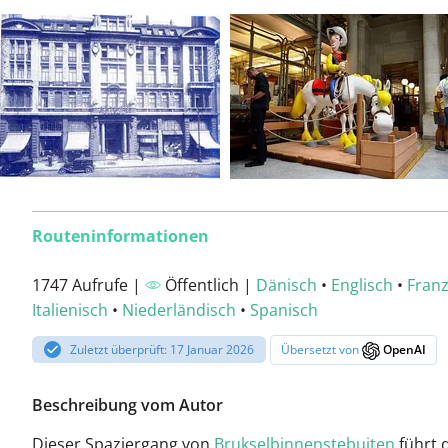
Routeninformationen
1747 Aufrufe |
Öffentlich |
Dänisch
•
Englisch
•
Franz
Italienisch
•
Niederländisch
•
Spanisch
Zuletzt überprüft: 17 Januar 2026
Übersetzt von
OpenAI
Beschreibung vom Autor
Dieser Spaziergang von
Brukselbinnenstebuiten
führt 