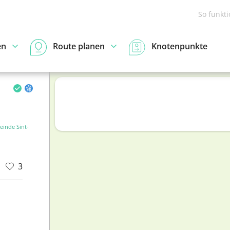
So funkt
en
Route planen
Knotenpunkte
inde Sint-
3