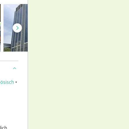
ösisch
•
dich