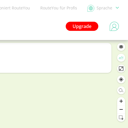
ioniert RouteYou
RouteYou für Profis
Sprache
Upgrade