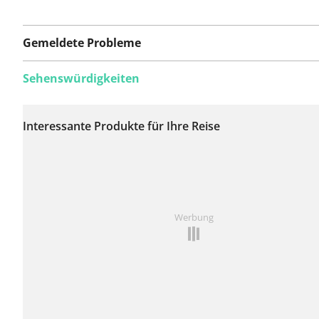
Gemeldete Probleme
Sehenswürdigkeiten
Auf dieser Route
wurden bisher keine
Interessante Produkte für Ihre Reise
Probleme gemeldet.
Ist Ihnen auf dieser Route etwas aufgefallen?
Problem
Werbung
hinzufügen