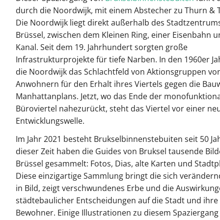
durch die Noordwijk, mit einem Abstecher zu Thurn & T
Die Noordwijk liegt direkt außerhalb des Stadtzentrum
Brüssel, zwischen dem Kleinen Ring, einer Eisenbahn 
Kanal. Seit dem 19. Jahrhundert sorgten große
Infrastrukturprojekte für tiefe Narben. In den 1960er J
die Noordwijk das Schlachtfeld von Aktionsgruppen vo
Anwohnern für den Erhalt ihres Viertels gegen die Bau
Manhattanplans. Jetzt, wo das Ende der monofunktion
Büroviertel nahezurückt, steht das Viertel vor einer ne
Entwicklungswelle.
Im Jahr 2021 besteht Brukselbinnenstebuiten seit 50 Jah
dieser Zeit haben die Guides von Bruksel tausende Bild
Brüssel gesammelt: Fotos, Dias, alte Karten und Stadtp
Diese einzigartige Sammlung bringt die sich verändern
in Bild, zeigt verschwundenes Erbe und die Auswirkun
städtebaulicher Entscheidungen auf die Stadt und ihre
Bewohner. Einige Illustrationen zu diesem Spaziergang