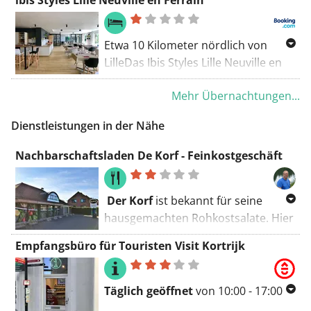
Ypern.
Gebäude mit seiner Fassade zur
Leie hin erzählt seine eigene
Geschichte.
Etwa 10 Kilometer nördlich von
LilleDas Ibis Styles Lille Neuville en
Ferrain verfügt über einen
Mehr Übernachtungen...
beheizten Außenpool, eine Sauna
und einen Fitnessraum. WLAN
Dienstleistungen in der Nähe
nutzen Sie kostenfrei. Freuen Sie
sich auf einen Billard- und
Nachbarschaftsladen De Korf - Feinkostgeschäft
Billardtisch.
Der Korf
ist bekannt für seine
hausgemachten Rohkostsalate. Hier
findest du eine vielseitige Auswahl
Empfangsbüro für Touristen Visit Kortrijk
an Oliven, Trockenfrüchten und
Nüssen. Auch für deine tägliche
Portion frisches Gemüse und Obst
Täglich geöffnet
von 10:00 - 17:00
bist du hier richtig.