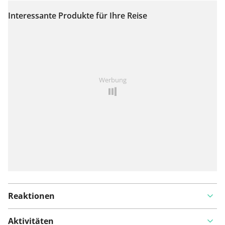
Interessante Produkte für Ihre Reise
Auf Karte anzeigen
Ist Ihnen auf dieser Route etwas aufgefallen?
Problem
Werbung
hinzufügen
Reaktionen
Aktivitäten