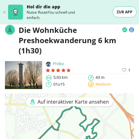
Hol dir die app
ZUR APP
Nutze RouteYou schnell und
einfach.
Die Wohnküche
Preshoekwanderung 6 km
(1h30)
Philke
1
5,93 km
43 m
01u15
Medium
Auf interaktiver Karte ansehen