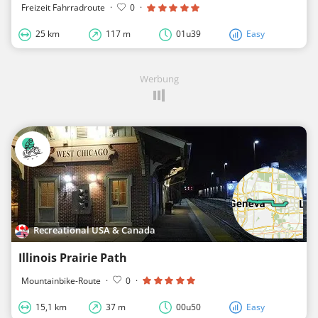
Freizeit Fahrradroute
·
0
·
25 km
117 m
01u39
Easy
Werbung
Recreational USA & Canada
Illinois Prairie Path
Mountainbike-Route
·
0
·
15,1 km
37 m
00u50
Easy