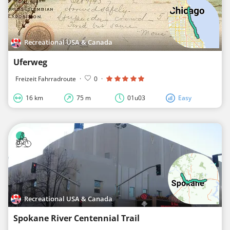
Recreational USA & Canada
Uferweg
Freizeit Fahrradroute
·
0
·
16 km
75 m
01u03
Easy
Recreational USA & Canada
Spokane River Centennial Trail