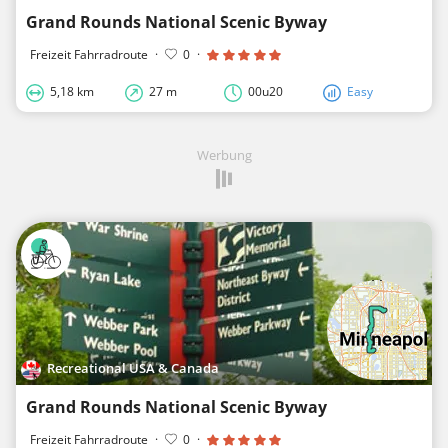
Grand Rounds National Scenic Byway
Freizeit Fahrradroute
·
0
·
5,18 km
27 m
00u20
Easy
Werbung
Recreational USA & Canada
Grand Rounds National Scenic Byway
Freizeit Fahrradroute
·
0
·