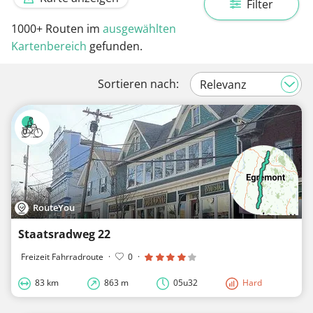
Filter
1000+
Routen im
ausgewählten
Kartenbereich
gefunden.
Sortieren nach:
RouteYou
Staatsradweg 22
Freizeit Fahrradroute
·
0
·
83 km
863 m
05u32
Hard