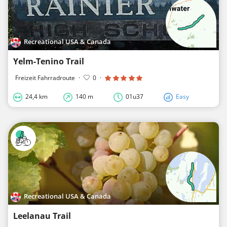
Recreational USA & Canada
Yelm-Tenino Trail
Freizeit Fahrradroute
·
0
·
24,4 km
140 m
01u37
Easy
Recreational USA & Canada
Leelanau Trail