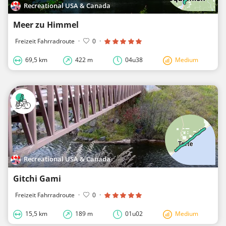
Recreational USA & Canada
Meer zu Himmel
Freizeit Fahrradroute
·
0
·
69,5 km
422 m
04u38
Medium
Recreational USA & Canada
Gitchi Gami
Freizeit Fahrradroute
·
0
·
15,5 km
189 m
01u02
Medium