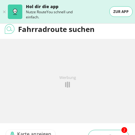
Hol dir die app
ZUR APP
Nutze RouteYou schnell und
einfach.
Fahrradroute suchen
Werbung
2
Karte anzeigen