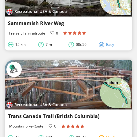
Recreational USA & Canada
Sammamish River Weg
Freizeit Fahrradroute
·
0
·
15 km
7 m
00u59
Easy
Recreational USA & Canada
Trans Canada Trail (British Columbia)
Mountainbike-Route
·
0
·