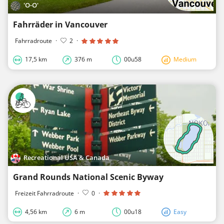
'O-O'
Fahrräder in Vancouver
Fahrradroute
·
2
·
17,5 km
376 m
00u58
Medium
Recreational USA & Canada
Grand Rounds National Scenic Byway
Freizeit Fahrradroute
·
0
·
4,56 km
6 m
00u18
Easy