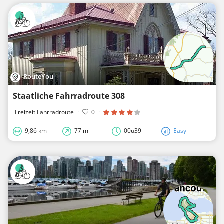
RouteYou
Staatliche Fahrradroute 308
Freizeit Fahrradroute
·
0
·
9,86 km
77 m
00u39
Easy