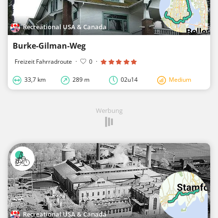
Recreational USA & Canada
Burke-Gilman-Weg
Freizeit Fahrradroute
·
0
·
33,7 km
289 m
02u14
Medium
Werbung
Recreational USA & Canada