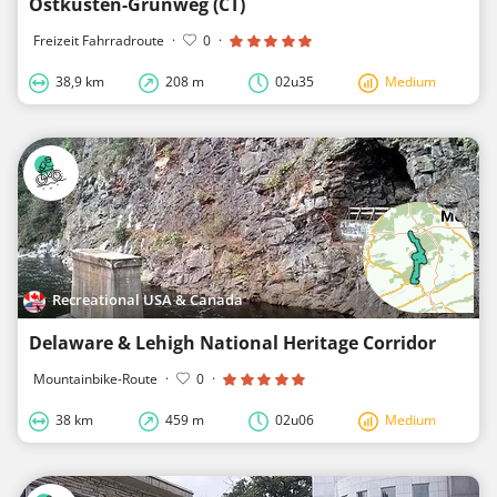
Ostküsten-Grünweg (CT)
Freizeit Fahrradroute
·
0
·
38,9 km
208 m
02u35
Medium
Recreational USA & Canada
Delaware & Lehigh National Heritage Corridor
Mountainbike-Route
·
0
·
38 km
459 m
02u06
Medium