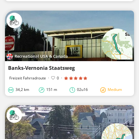
Recreational USA & Canada
Banks-Vernonia Staatsweg
Freizeit Fahrradroute
·
0
·
34,2 km
151 m
02u16
Medium