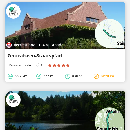
Recreational USA & Canada
Zentralseen-Staatspfad
Rennradroute
·
0
·
88,7 km
257 m
03u32
Medium