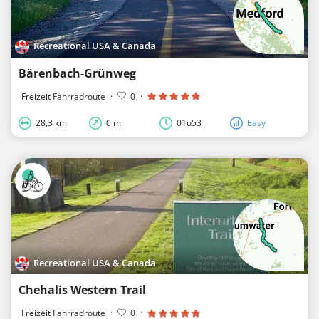
Recreational USA & Canada
Bärenbach-Grünweg
Freizeit Fahrradroute
·
0
·
28,3 km
0 m
01u53
Easy
Recreational USA & Canada
Chehalis Western Trail
Freizeit Fahrradroute
·
0
·