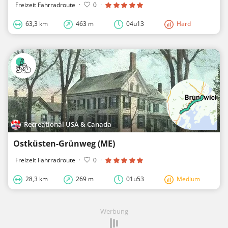
Freizeit Fahrradroute
·
0
·
63,3 km
463 m
04u13
Hard
Recreational USA & Canada
Ostküsten-Grünweg (ME)
Freizeit Fahrradroute
·
0
·
28,3 km
269 m
01u53
Medium
Werbung