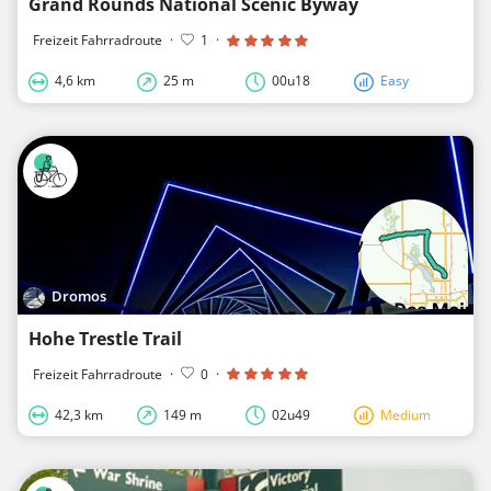
Grand Rounds National Scenic Byway
Freizeit Fahrradroute
·
1
·
4,6 km
25 m
00u18
Easy
Dromos
Hohe Trestle Trail
Freizeit Fahrradroute
·
0
·
42,3 km
149 m
02u49
Medium