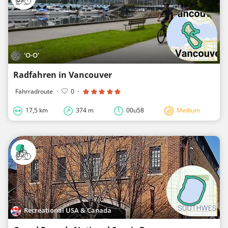
'O-O'
Radfahren in Vancouver
Fahrradroute
·
0
·
17,5 km
374 m
00u58
Medium
Recreational USA & Canada