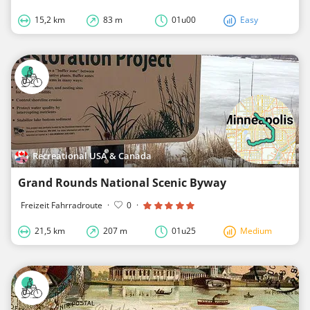
15,2 km
83 m
01u00
Easy
Recreational USA & Canada
Grand Rounds National Scenic Byway
Freizeit Fahrradroute
·
0
·
21,5 km
207 m
01u25
Medium