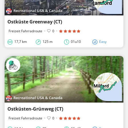
Recreational USA & Canada
Ostküste Greenway (CT)
Freizeit Fahrradroute
·
0
·
17,7 km
125 m
01u10
Easy
Recreational USA & Canada
Ostküsten-Grünweg (CT)
Freizeit Fahrradroute
·
0
·