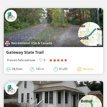
Recreational USA & Canada
Gateway State Trail
Freizeit Fahrradroute
·
0
·
28,9 km
143 m
01u55
Medium