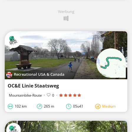
Werbung
Recreational USA & Canada
OC&E Linie Staatsweg
Mountainbike-Route
·
0
·
102 km
265 m
05u41
Medium