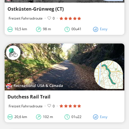
Ostküsten-Grünweg (CT)
Freizeit Fahrradroute
·
0
·
10,5 km
98 m
00u41
Easy
Recreational USA & Canada
Dutchess Rail Trail
Freizeit Fahrradroute
·
0
·
20,6 km
102 m
01u22
Easy