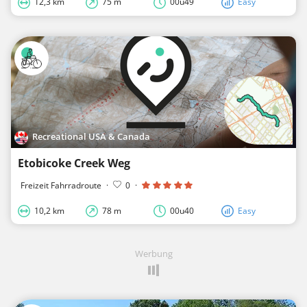
12,3 km
75 m
00u49
Easy
Recreational USA & Canada
Etobicoke Creek Weg
Freizeit Fahrradroute
·
0
·
10,2 km
78 m
00u40
Easy
Werbung