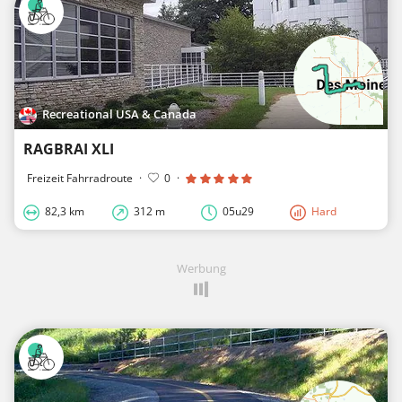
Recreational USA & Canada
RAGBRAI XLI
Freizeit Fahrradroute
·
0
·
82,3 km
312 m
05u29
Hard
Werbung