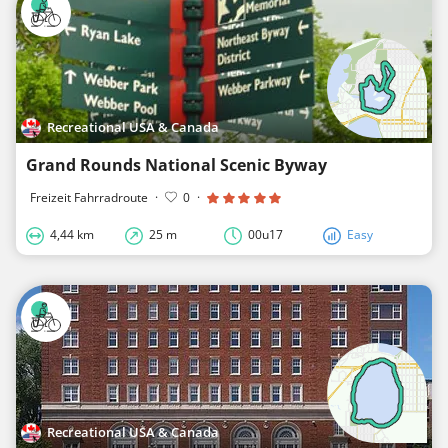
Recreational USA & Canada
Grand Rounds National Scenic Byway
Freizeit Fahrradroute
·
0
·
4,44 km
25 m
00u17
Easy
Recreational USA & Canada