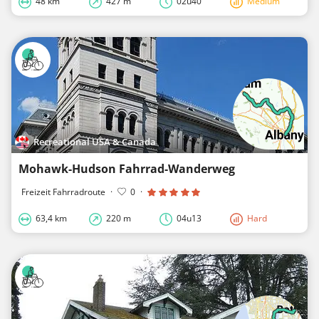
48 km
427 m
02u40
Medium
Recreational USA & Canada
Mohawk-Hudson Fahrrad-Wanderweg
Freizeit Fahrradroute
·
0
·
63,4 km
220 m
04u13
Hard