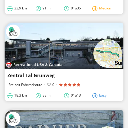
23,9 km
91 m
01u35
Medium
Recreational USA & Canada
Zentral-Tal-Grünweg
Freizeit Fahrradroute
·
0
·
18,3 km
88 m
01u13
Easy