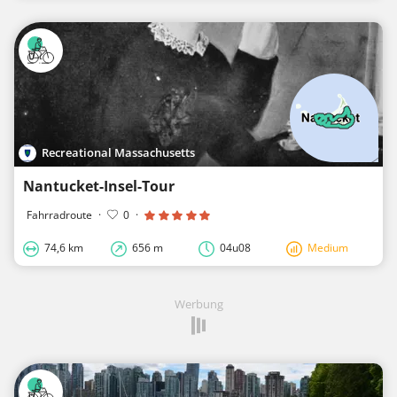
Recreational Massachusetts
Nantucket-Insel-Tour
Fahrradroute
·
0
·
74,6 km
656 m
04u08
Medium
Werbung