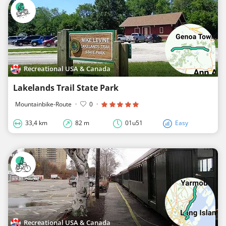
Recreational USA & Canada
Lakelands Trail State Park
Mountainbike-Route
·
0
·
33,4 km
82 m
01u51
Easy
Recreational USA & Canada