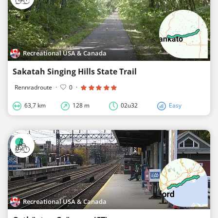
Recreational USA & Canada
Sakatah Singing Hills State Trail
Rennradroute
·
0
·
63,7 km
128 m
02u32
Easy
Recreational USA & Canada