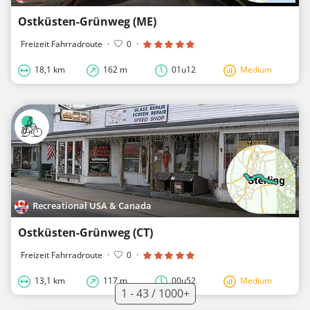
Ostküsten-Grünweg (ME)
Freizeit Fahrradroute
·
0
·
18,1 km
162 m
01u12
Medium
Recreational USA & Canada
Ostküsten-Grünweg (CT)
Freizeit Fahrradroute
·
0
·
13,1 km
117 m
00u52
Medium
1 - 43 / 1000+