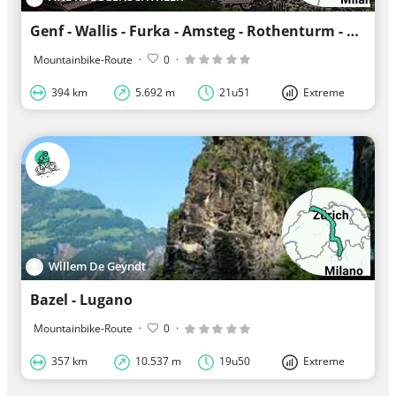
Genf - Wallis - Furka - Amsteg - Rothenturm - Stäfa
Mountainbike-Route
·
0
·
394 km
5.692 m
21u51
Extreme
Willem De Geyndt
Bazel - Lugano
Mountainbike-Route
·
0
·
357 km
10.537 m
19u50
Extreme