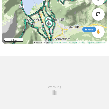
PLUS
2 km
Kartendaten
© Thunderforest
© OpenStreetMap contributors
Werbung