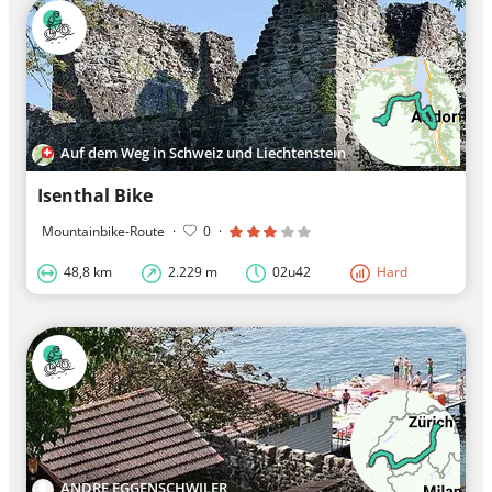
Auf dem Weg in Schweiz und Liechtenstein
Isenthal Bike
Mountainbike-Route
·
0
·
48,8 km
2.229 m
02u42
Hard
ANDRE EGGENSCHWILER