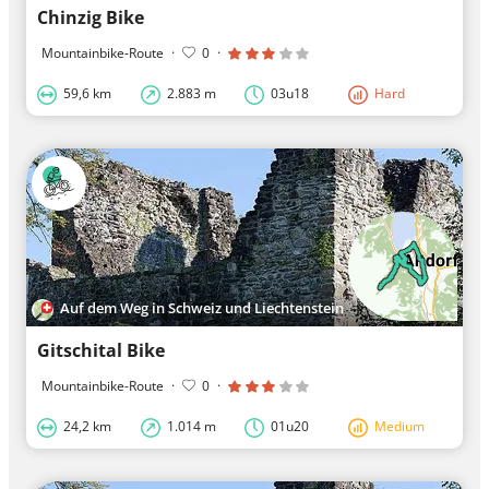
Chinzig Bike
Mountainbike-Route
·
0
·
59,6 km
2.883 m
03u18
Hard
Auf dem Weg in Schweiz und Liechtenstein
Gitschital Bike
Mountainbike-Route
·
0
·
24,2 km
1.014 m
01u20
Medium