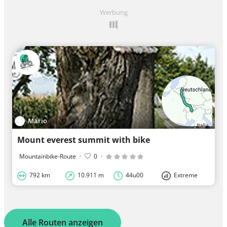
Werbung
Mario
Mount everest summit with bike
Mountainbike-Route
·
0
·
792 km
10.911 m
44u00
Extreme
Alle Routen anzeigen