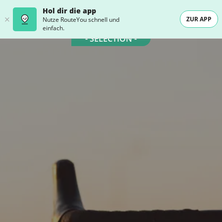
Hol dir die app
ZUR APP
Nutze RouteYou schnell und
einfach.
- SELECTION -