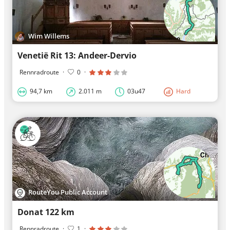
Wim Willems
Venetië Rit 13: Andeer-Dervio
Rennradroute
·
0
·
94,7 km
2.011 m
03u47
Hard
RouteYou Public Account
Donat 122 km
Rennradroute
·
1
·