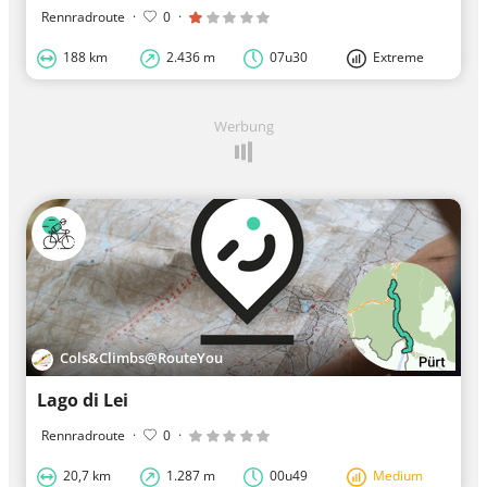
Rennradroute
·
0
·
188 km
2.436 m
07u30
Extreme
Werbung
Cols&Climbs@RouteYou
Lago di Lei
Rennradroute
·
0
·
20,7 km
1.287 m
00u49
Medium