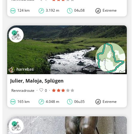
124 km
3.192 m
04u58
Extreme
harrebas
Julier, Maloja, Splügen
Rennradroute
·
0
·
165 km
4.048 m
06u35
Extreme