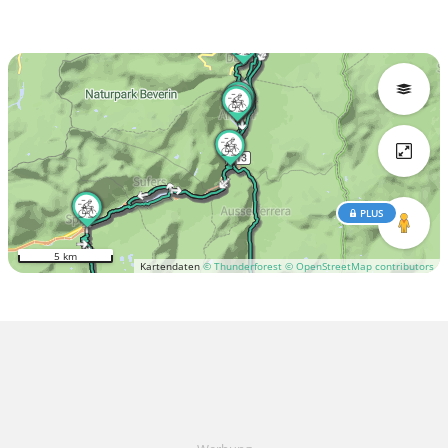
PLUS
5 km
Kartendaten
© Thunderforest
© OpenStreetMap contributors