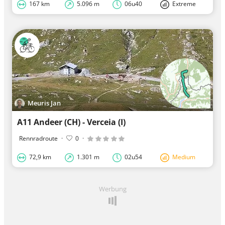
167 km
5.096 m
06u40
Extreme
Meuris Jan
A11 Andeer (CH) - Verceia (I)
Rennradroute
·
0
·
72,9 km
1.301 m
02u54
Medium
Werbung