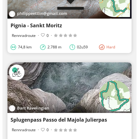
philippeettlin@gmail.com
Pignia - Sankt Moritz
Rennradroute
·
0
·
74,8 km
2.788 m
02u59
Hard
Bart Ravelingien
Splugenpass Passo del Majola Julierpas
Rennradroute
·
0
·