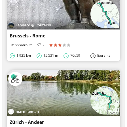
Lennard @ RouteYou
Brussels - Rome
Rennradroute
·
2
·
1.925 km
15.531 m
76u59
Extreme
marmiteman
Zürich - Andeer