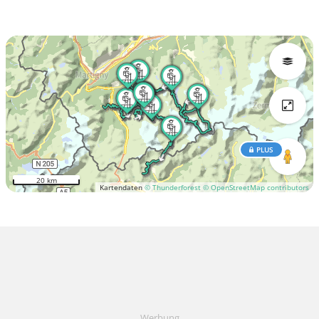
PLUS
20 km
Kartendaten
© Thunderforest
© OpenStreetMap contributors
Werbung