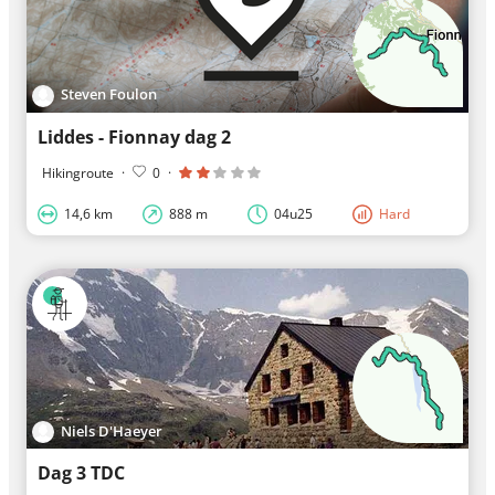
Steven Foulon
Liddes - Fionnay dag 2
Hikingroute
·
0
·
14,6 km
888 m
04u25
Hard
Niels D'Haeyer
Dag 3 TDC