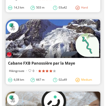
14,3 km
503 m
03u42
Hard
Valais
Cabane FXB Panossière par la Maye
Hikingroute
·
0
·
6,08 km
667 m
02u49
Medium