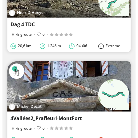
Niels D'Haeyer
Dag 4 TDC
Hikingroute
·
0
·
20,6 km
1.246 m
04u06
Extreme
Michel Decat
4Vallées2_Prafleuri-MontFort
Hikingroute
·
0
·