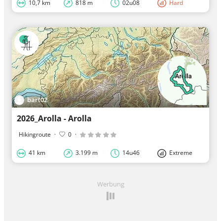
10,7 km
818 m
02u08
Hard
bart02
2026_Arolla - Arolla
Hikingroute
·
0
·
41 km
3.199 m
14u46
Extreme
Werbung