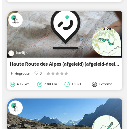
karlijn
Haute Route des Alpes (afgeleid) (afgeleid-deel 1)
Hikingroute
·
0
·
40,2 km
2.803 m
13u21
Extreme