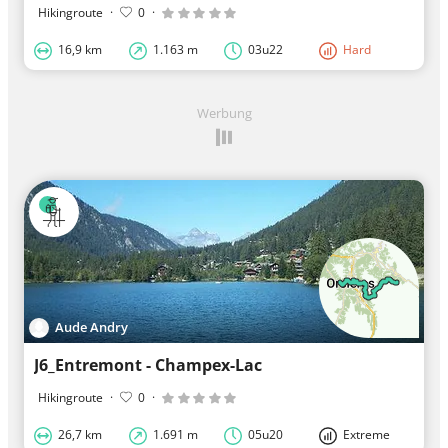
Hikingroute
·
0
·
16,9 km
1.163 m
03u22
Hard
Werbung
Aude Andry
J6_Entremont - Champex-Lac
Hikingroute
·
0
·
26,7 km
1.691 m
05u20
Extreme