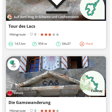
Auf dem Weg in Schweiz und Liechtenstein
Tour des Lacs
Hikingroute
·
0
·
14,5 km
954 m
04u37
Hard
Valais
Die Gamswanderung
Hikingroute
·
0
·