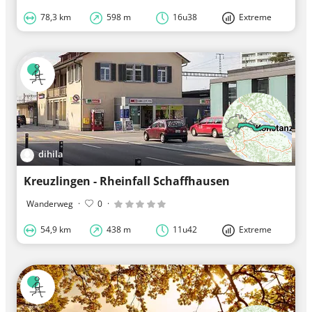
78,3 km
598 m
16u38
Extreme
dihila
Kreuzlingen - Rheinfall Schaffhausen
Wanderweg
·
0
·
54,9 km
438 m
11u42
Extreme