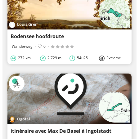
Louis Greif
Bodensee hoofdroute
Wanderweg
·
0
·
272 km
2.729 m
54u25
Extreme
Ogotai
itinéraire avec Max De Basel à Ingolstadt