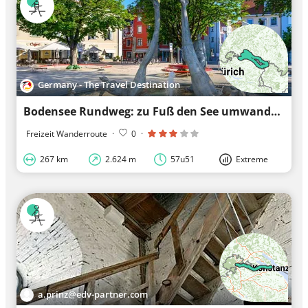
Germany - The Travel Destination
Bodensee Rundweg: zu Fuß den See umwandern
Freizeit Wanderroute
·
0
·
267 km
2.624 m
57u51
Extreme
a.prinz@edv-partner.com