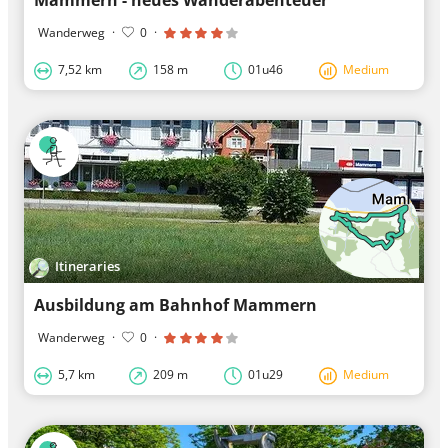
Mammern - neues Wanderabenteuer
Wanderweg
·
0
·
7,52 km
158 m
01u46
Medium
Itineraries
Ausbildung am Bahnhof Mammern
Wanderweg
·
0
·
5,7 km
209 m
01u29
Medium