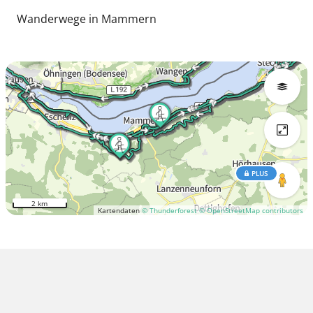
Wanderwege in Mammern
PLUS
2 km
Kartendaten
© Thunderforest
© OpenStreetMap contributors