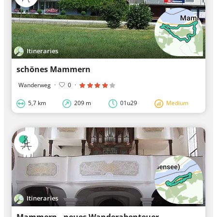
Itineraries
schönes Mammern
Wanderweg
·
0
·
5,7 km
209 m
01u29
Medium
Itineraries