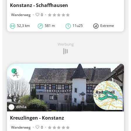
Konstanz - Schaffhausen
Wanderweg
·
0
·
52,3 km
581 m
11u25
Extreme
Werbung
dihila
Kreuzlingen - Konstanz
Wanderweg
·
0
·