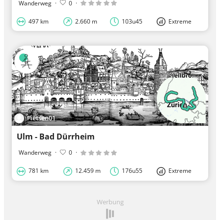
Wanderweg
·
0
·
497 km
2.660 m
103u45
Extreme
Fietsen01
Ulm - Bad Dürrheim
Wanderweg
·
0
·
781 km
12.459 m
176u55
Extreme
Werbung