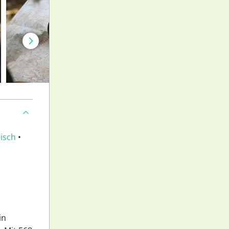
isch
•
in