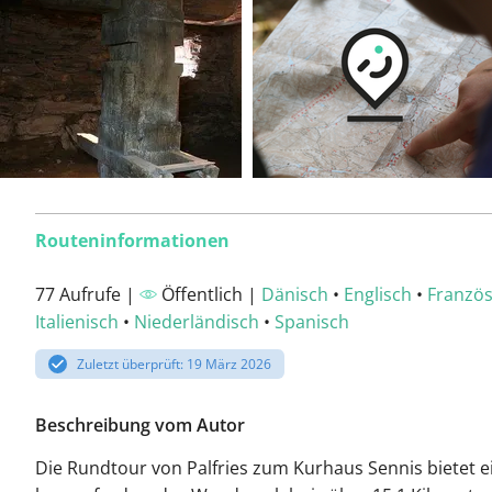
Routeninformationen
77 Aufrufe |
Öffentlich |
Dänisch
•
Englisch
•
Französ
Italienisch
•
Niederländisch
•
Spanisch
Zuletzt überprüft: 19 März 2026
Beschreibung vom Autor
Die Rundtour von Palfries zum Kurhaus Sennis bietet e