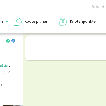
So funkt
en
Route planen
Knotenpunkte
enstein
0
m
d