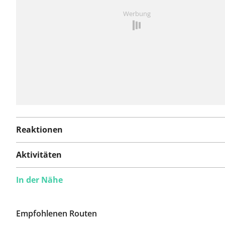
Ist Ihnen auf dieser Route etwas aufgefallen?
Problem
Werbung
hinzufügen
Reaktionen
Aktivitäten
In der Nähe
Empfohlenen Routen