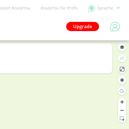
ioniert RouteYou
RouteYou für Profis
Sprache
Upgrade