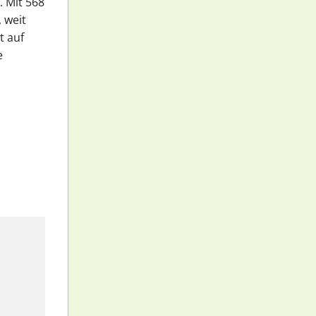
 Mit 568
 weit
t auf
e