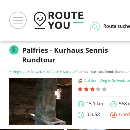
Route such
Palfries - Kurhaus Sennis
Rundtour
Hikingroute
»
Schweiz
»
De Alpen
»
Wartau
» Palfries - Kurhaus Sennis Rundtour
Auf dem Weg in Schweiz und Liecht
15,1 km
568 
03u58
Har