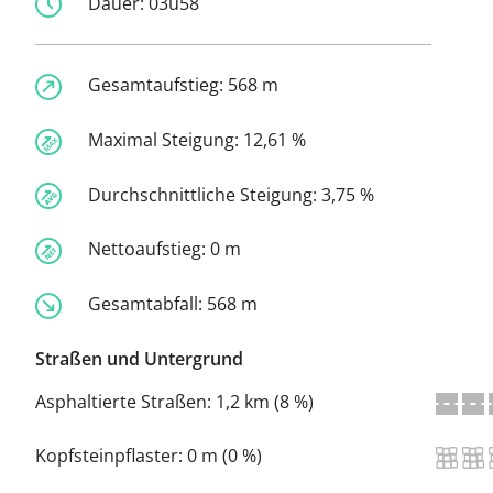
Dauer:
03u58
Gesamtaufstieg:
568 m
Maximal Steigung:
12,61 %
Durchschnittliche Steigung:
3,75 %
Nettoaufstieg:
0 m
Gesamtabfall:
568 m
Straßen und Untergrund
Asphaltierte Straßen:
1,2 km (8 %)
Kopfsteinpflaster:
0 m (0 %)