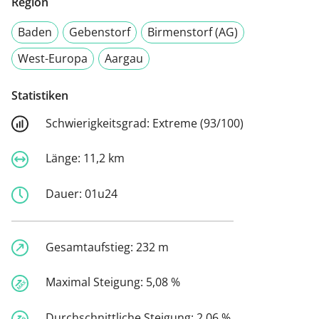
Region
Baden
Gebenstorf
Birmenstorf (AG)
West-Europa
Aargau
Statistiken
Schwierigkeitsgrad:
Extreme (93/100)
Länge:
11,2 km
Dauer:
01u24
Gesamtaufstieg:
232 m
Maximal Steigung:
5,08 %
Durchschnittliche Steigung:
2,06 %