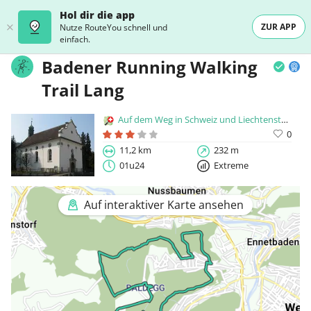
Hol dir die app
ZUR APP
Nutze RouteYou schnell und
einfach.
Badener Running Walking
Trail Lang
Auf dem Weg in Schweiz und Liechtenstein
0
11,2 km
232 m
01u24
Extreme
Auf interaktiver Karte ansehen