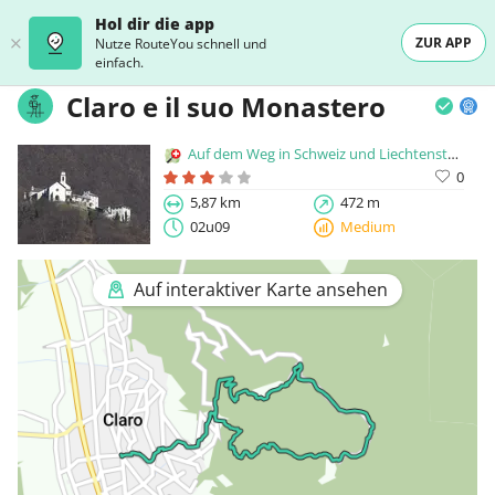
Hol dir die app
ZUR APP
Nutze RouteYou schnell und
einfach.
Claro e il suo Monastero
Auf dem Weg in Schweiz und Liechtenstein
0
5,87 km
472 m
02u09
Medium
Auf interaktiver Karte ansehen