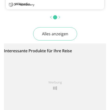
Wikipedia
0
·
Monastery
Alles anzeigen
Interessante Produkte für Ihre Reise
Werbung