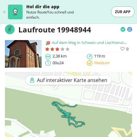
Hol dir die app
ZUR APP
Nutze RouteYou schnell und
einfach.
Laufroute 19948944
Auf dem Weg in Schweiz und Liechtenstein
0
2,38 km
119 m
00u24
Medium
Auf interaktiver Karte ansehen