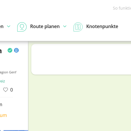
So funkt
en
Route planen
Knotenpunkte
n
egion Genf
eiz
0
m
ium