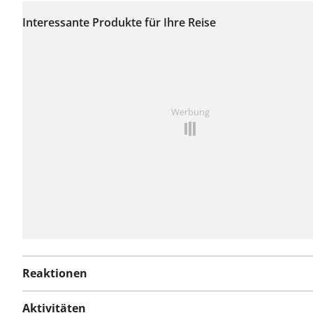
Auf dieser Route
wurden bisher keine
Interessante Produkte für Ihre Reise
Probleme gemeldet.
Ist Ihnen auf dieser Route etwas aufgefallen?
Problem
Werbung
hinzufügen
Reaktionen
Aktivitäten