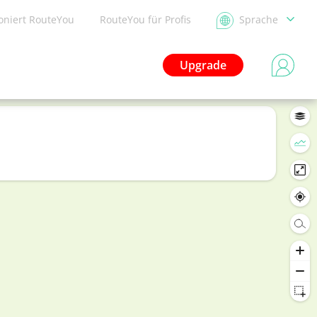
ioniert RouteYou
RouteYou für Profis
Sprache
Upgrade