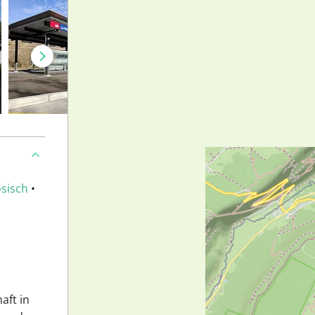
sisch
•
aft in