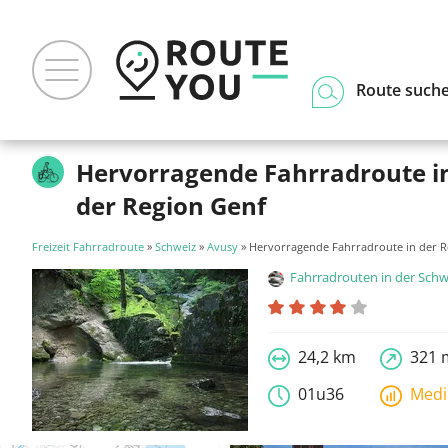
Route such
Hervorragende Fahrradroute i
der Region Genf
Freizeit Fahrradroute
»
Schweiz
»
Avusy
» Hervorragende Fahrradroute in der R
Fahrradrouten in der Schw
24,2 km
321 
01u36
Med