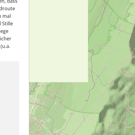
en, dass
adroute
h mal
Stille
Wege
icher
(u.a.