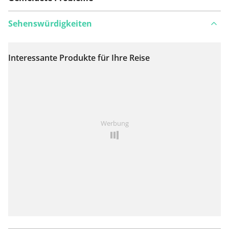
Sehenswürdigkeiten
Interessante Produkte für Ihre Reise
Auf Karte anzeigen
Ist Ihnen auf dieser Route etwas aufgefallen?
Problem
Werbung
hinzufügen