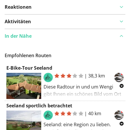
Reaktionen
Aktivitäten
In der Nähe
Empfohlenen Routen
E-Bike-Tour Seeland
|
38,3 km
Diese Radtour in und um Wengi
gibt Ihnen ein schönes Bild vom Ort
und der Umgebung. Angenehmes
Seeland sportlich betrachtet
Kennenlernen, Seeland. Bestimmt
|
40 km
mal halten an KUFA Lyss. Wenig
Chancen, dass Sie entlang dieser
Seeland: eine Region zu lieben.