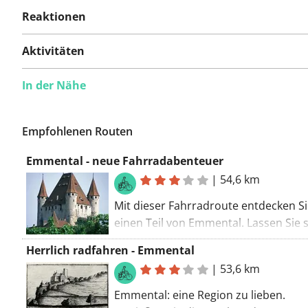
Reaktionen
Aktivitäten
In der Nähe
Empfohlenen Routen
Emmental - neue Fahrradabenteuer
|
54,6 km
Mit dieser Fahrradroute entdecken S
einen Teil von Emmental. Lassen Sie 
während dieser Route von einem
Herrlich radfahren - Emmental
imposanten Bauwerk überraschen (S
|
53,6 km
Spittel). Wenig Chancen, dass Sie ent
dieser Route viel Autos sehen. Währ
Emmental: eine Region zu lieben.