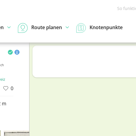
So funkt
en
Route planen
Knotenpunkte
ich
eiz
0
2 m
d