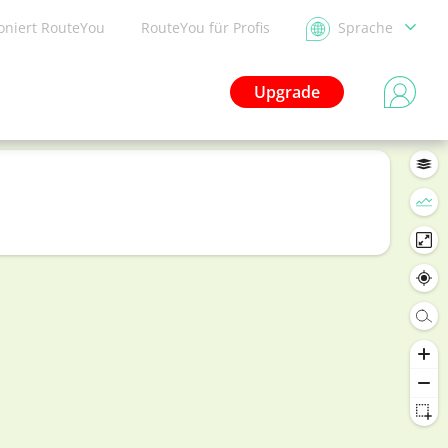
ioniert RouteYou
RouteYou für Profis
Sprache
Upgrade