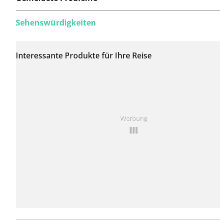
Sehenswürdigkeiten
Auf dieser Route
wurden bisher keine
Interessante Produkte für Ihre Reise
Probleme gemeldet.
Ist Ihnen auf dieser Route etwas aufgefallen?
Problem
Werbung
hinzufügen