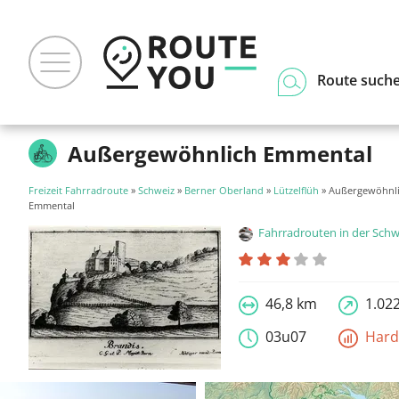
Route such
Außergewöhnlich Emmental
Freizeit Fahrradroute
»
Schweiz
»
Berner Oberland
»
Lützelflüh
» Außergewöhnl
Emmental
Fahrradrouten in der Schw
46,8 km
1.02
03u07
Har