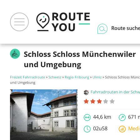
Route such
Schloss Schloss Münchenwiler
und Umgebung
Freizeit Fahrradroute
»
Schweiz
»
Regio Fribourg
»
Ulmiz
» Schloss Schloss Mün
und Umgebung
Fahrradrouten in der Schw
44,6 km
671 
02u58
Med