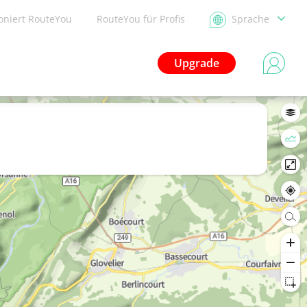
ioniert RouteYou
RouteYou für Profis
Sprache
Upgrade