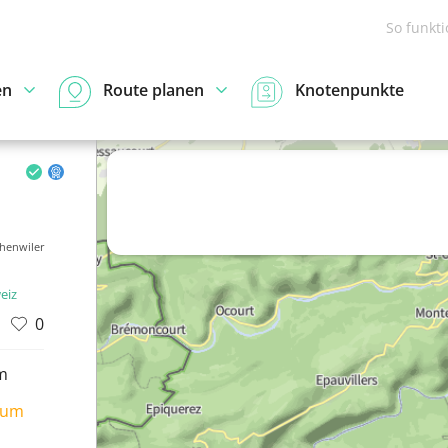
So funkt
en
Route planen
Knotenpunkte
chenwiler
eiz
0
m
ium