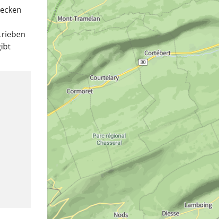
decken
trieben
ibt