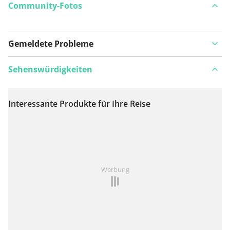
Community-Fotos
Gemeldete Probleme
Sehenswürdigkeiten
Interessante Produkte für Ihre Reise
Auf Karte anzeigen
Ist Ihnen auf dieser Route etwas aufgefallen?
Problem
Werbung
hinzufügen