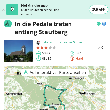
Hol dir die app
ZUR APP
Nutze RouteYou schnell und
einfach.
In die Pedale treten
entlang Staufberg
Fahrradrouten in der Schweiz
0
53,8 km
887 m
03u35
Hard
Auf interaktiver Karte ansehen