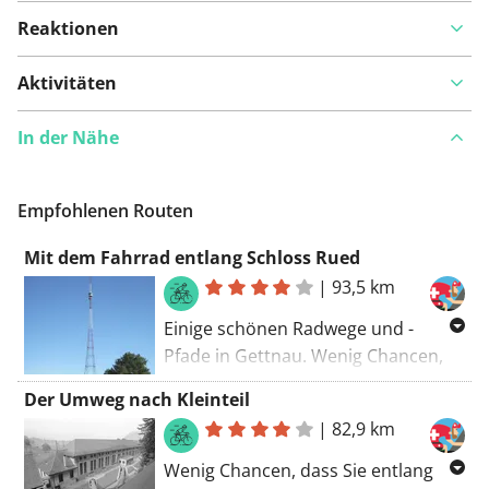
Reaktionen
Aktivitäten
In der Nähe
Empfohlenen Routen
Mit dem Fahrrad entlang Schloss Rued
|
93,5 km
Einige schönen Radwege und -
Pfade in Gettnau. Wenig Chancen,
dass Sie entlang dieser Route viel
Der Umweg nach Kleinteil
Autos sehen. Während dieser Route
|
82,9 km
werden Ihnen Steilhänge
aufgetischt. Es gibt nicht
Wenig Chancen, dass Sie entlang