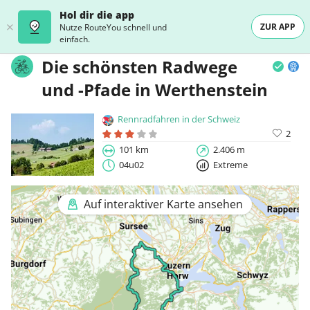
Hol dir die app
ZUR APP
Nutze RouteYou schnell und
einfach.
Die schönsten Radwege
und -Pfade in Werthenstein
Rennradfahren in der Schweiz
2
101 km
2.406 m
04u02
Extreme
Auf interaktiver Karte ansehen