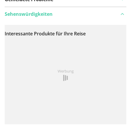
Sehenswürdigkeiten
Interessante Produkte für Ihre Reise
Auf Karte anzeigen
Ist Ihnen auf dieser Route etwas aufgefallen?
Problem
Werbung
hinzufügen