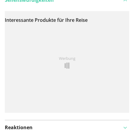
Sehenswürdigkeiten
Interessante Produkte für Ihre Reise
Auf Karte anzeigen
Ist Ihnen auf dieser Route etwas aufgefallen?
Problem
Werbung
hinzufügen
Reaktionen