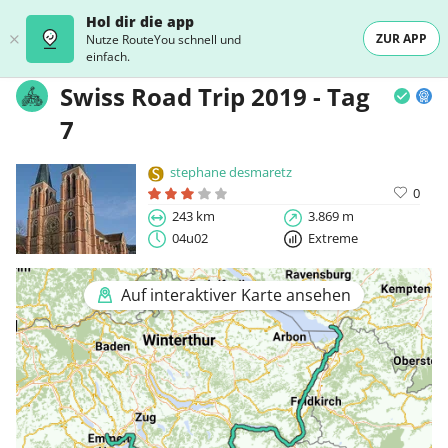
Hol dir die app
ZUR APP
Nutze RouteYou schnell und
einfach.
Swiss Road Trip 2019 - Tag
7
stephane desmaretz
0
243 km
3.869 m
04u02
Extreme
Auf interaktiver Karte ansehen