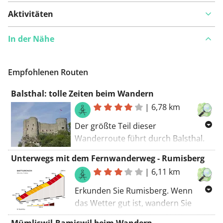
Aktivitäten
In der Nähe
Empfohlenen Routen
Balsthal: tolle Zeiten beim Wandern
|
6,78 km
Der größte Teil dieser
Wanderroute führt durch Balsthal.
Sie werden auf dieser Route nicht
Unterwegs mit dem Fernwanderweg - Rumisberg
vor Langeweile sterben. Die
|
6,11 km
Wanderroute beginnt am Parkplatz.
Eine abenteuerliche Route. Sie
Erkunden Sie Rumisberg. Wenn
werden einige unbefestigte Straßen
das Wetter gut ist, wandern Sie
entlang gehen.
durch Staubwolken auf den
Mümliswil-Ramiswil beim Wandern