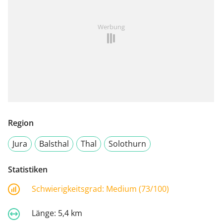
Werbung
Region
Jura
Balsthal
Thal
Solothurn
Statistiken
Schwierigkeitsgrad:
Medium (73/100)
Länge:
5,4 km