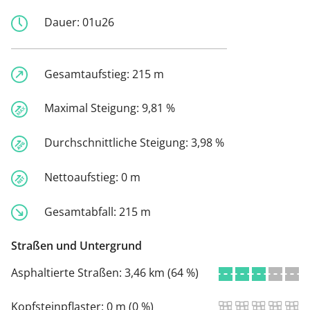
Dauer:
01u26
Gesamtaufstieg:
215 m
Maximal Steigung:
9,81 %
Durchschnittliche Steigung:
3,98 %
Nettoaufstieg:
0 m
Gesamtabfall:
215 m
Straßen und Untergrund
Asphaltierte Straßen:
3,46 km (64 %)
Kopfsteinpflaster:
0 m (0 %)