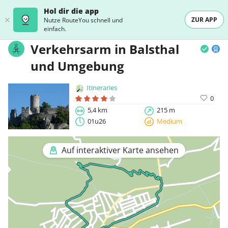
Hol dir die app
ZUR APP
Nutze RouteYou schnell und
einfach.
Verkehrsarm in Balsthal
und Umgebung
Itineraries
0
5,4 km
215 m
01u26
Medium
Auf interaktiver Karte ansehen