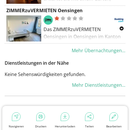
Terrasse.
kostenfreien Privatparkplätzen und
ZIMMERzuVERMIETEN Oensingen
einem Restaurant in Holderbank, 38
km von der römischen Stadt
Augusta Raurica entfernt.
Das ZIMMERzuVERMIETEN
Oensingen in Oensingen im Kanton
Solothurn bietet Unterkünfte mit
Mehr Übernachtungen...
kostenfreiem WLAN und
kostenfreien Privatparkplätzen.
Dienstleistungen in der Nähe
Keine Sehenswürdigkeiten gefunden.
Mehr Dienstleistungen...
Navigieren
Drucken
Herunterladen
Teilen
Bearbeiten