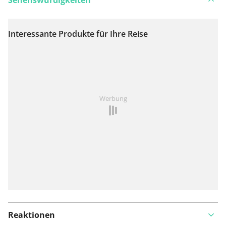
Interessante Produkte für Ihre Reise
Auf Karte anzeigen
Ist Ihnen auf dieser Route etwas aufgefallen?
Problem
Werbung
hinzufügen
Reaktionen