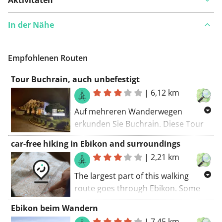
In der Nähe
Empfohlenen Routen
Tour Buchrain, auch unbefestigt
|
6,12 km
Auf mehreren Wanderwegen
erkunden Sie Buchrain. Diese Tour
fällt mit einem GR-Trail zusammen.
car-free hiking in Ebikon and surroundings
Die Wanderroute beginnt am
|
2,21 km
Parkplatz. Entdecken Sie die Region
auf unbefestigten Straßen.
The largest part of this walking
route goes through Ebikon. Some
parts of this route belongs to well-
Ebikon beim Wandern
known GR trails (you'll see the red
|
7,45 km