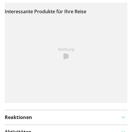
Interessante Produkte für Ihre Reise
Auf Karte anzeigen
Ist Ihnen auf dieser Route etwas aufgefallen?
Problem
Werbung
hinzufügen
Reaktionen
Aktivitäten