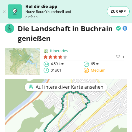
Hol dir die app
ZUR APP
Nutze RouteYou schnell und
einfach.
Die Landschaft in Buchrain
genießen
Itineraries
0
4,59 km
65 m
01u01
Medium
Auf interaktiver Karte ansehen