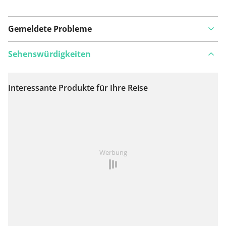
Gemeldete Probleme
Sehenswürdigkeiten
Interessante Produkte für Ihre Reise
Auf Karte anzeigen
Ist Ihnen auf dieser Route etwas aufgefallen?
Problem
Werbung
hinzufügen