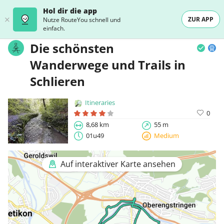
Hol dir die app
ZUR APP
Nutze RouteYou schnell und
einfach.
Die schönsten
Wanderwege und Trails in
Schlieren
Itineraries
0
8,68 km
55 m
01u49
Medium
Auf interaktiver Karte ansehen