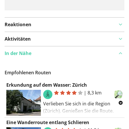
Reaktionen
Aktivitäten
In der Nähe
Empfohlenen Routen
Erkundung auf dem Wasser: Zürich
|
8,3 km
Verlieben Sie sich in die Region
(Zürich). Genießen Sie die Route.
Diese Tour fällt mit einem GR-Trail
Eine Wanderroute entlang Schlieren
zusammen. Die Wanderroute