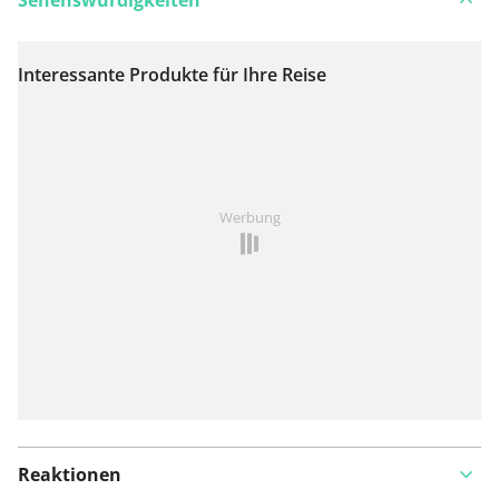
Interessante Produkte für Ihre Reise
Auf Karte anzeigen
Ist Ihnen auf dieser Route etwas aufgefallen?
Problem
Werbung
hinzufügen
Reaktionen