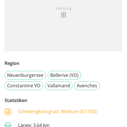
Werbung
Region
Neuenburgersee
Bellerive (VD)
Constantine VD
Vallamand
Avenches
Statistiken
Schwierigkeitsgrad:
Medium (67/100)
Länge:
3,64 km