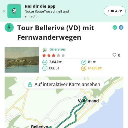
Hol dir die app
ZUR APP
Nutze RouteYou schnell und
einfach.
Tour Bellerive (VD) mit
Fernwanderwegen
Itineraries
0
3,64 km
81 m
00u51
Medium
Auf interaktiver Karte ansehen