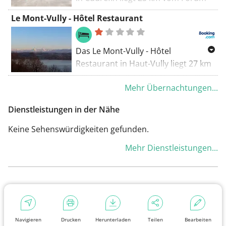
der Region teilnehmen.
Fribourg entfernt und bietet
Le Mont-Vully - Hôtel Restaurant
Unterkünfte mit einem Garten,
kostenfreien Privatparkplätzen,
einer Terrasse und einem
Das Le Mont-Vully - Hôtel
Restaurant.
Restaurant in Haut-Vully liegt 27 km
vom Forum Fribourg entfernt und
Mehr Übernachtungen...
bietet Unterkünfte mit einer
Terrasse, kostenfreie
Dienstleistungen in der Nähe
Privatparkplätze und ein
Restaurant.
Keine Sehenswürdigkeiten gefunden.
Mehr Dienstleistungen...
Navigieren
Drucken
Herunterladen
Teilen
Bearbeiten