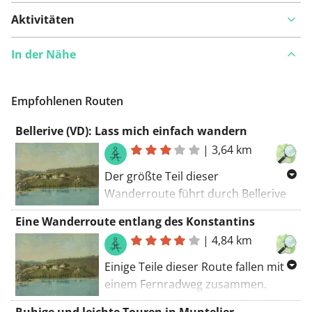
Aktivitäten
In der Nähe
Empfohlenen Routen
Bellerive (VD): Lass mich einfach wandern
|
3,64 km
Der größte Teil dieser
Wanderroute führt durch Bellerive
(VD). Diese Tour fällt mit einem GR-
Eine Wanderroute entlang des Konstantins
Trail zusammen. Einige Teile dieser
|
4,84 km
Route fallen mit einem Fernradweg
zusammen. Die Wanderroute
Einige Teile dieser Route fallen mit
beginnt am Parkplatz.
einem Fernradweg zusammen.
Diese Route ist für jeden machbar.
Ruhige und leichte Touren in Muntelier