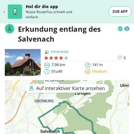
Hol dir die app
ZUR APP
Nutze RouteYou schnell und
einfach.
Erkundung entlang des
Salvenach
Itineraries
0
7,98 km
141 m
01u49
Medium
Auf interaktiver Karte ansehen