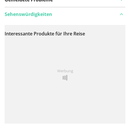
Sehenswürdigkeiten
Interessante Produkte für Ihre Reise
Auf Karte anzeigen
Ist Ihnen auf dieser Route etwas aufgefallen?
Problem
Werbung
hinzufügen