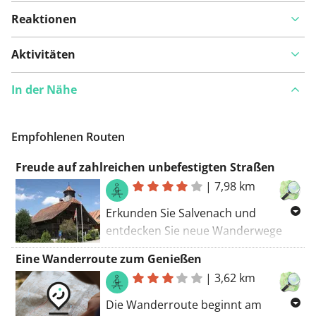
Reaktionen
Aktivitäten
In der Nähe
Empfohlenen Routen
Freude auf zahlreichen unbefestigten Straßen
|
7,98 km
Erkunden Sie Salvenach und
entdecken Sie neue Wanderwege
und Pfade. Einige Teile der Strecke
Eine Wanderroute zum Genießen
sind unbefestigt. Wenn die
|
3,62 km
Wettergötter das Erlebnis nicht
verderben, ist dies eine großartige
Die Wanderroute beginnt am