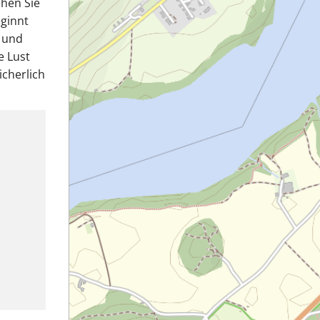
ehen Sie
eginnt
 und
e Lust
icherlich