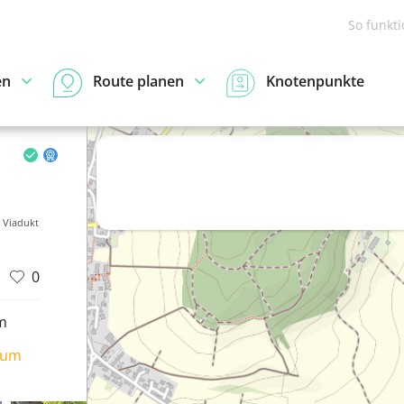
So funkt
en
Route planen
Knotenpunkte
 Viadukt
0
m
ium