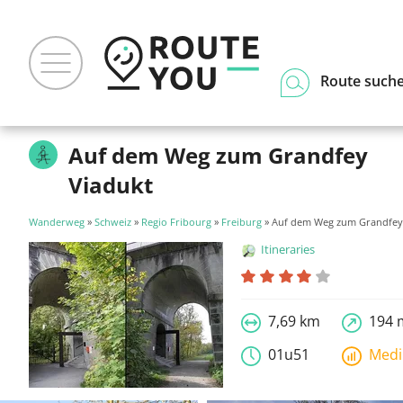
Route such
Auf dem Weg zum Grandfey
Viadukt
Wanderweg
»
Schweiz
»
Regio Fribourg
»
Freiburg
» Auf dem Weg zum Grandfey
Itineraries
7,69 km
194 
01u51
Med