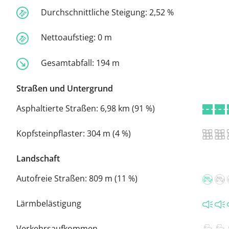
Durchschnittliche Steigung:
2,52 %
Nettoaufstieg:
0 m
Gesamtabfall:
194 m
Straßen und Untergrund
Asphaltierte Straßen:
6,98 km (91 %)
Kopfsteinpflaster:
304 m (4 %)
Landschaft
Autofreie Straßen:
809 m (11 %)
Lärmbelästigung
Verkehrsaufkommen