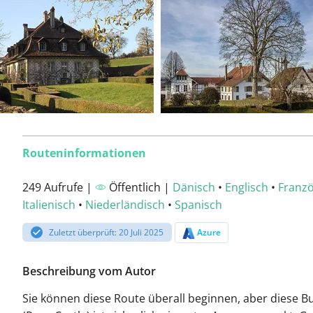
Routeninformationen
249 Aufrufe |
Öffentlich |
Dänisch
•
Englisch
•
Franzö
Italienisch
•
Niederländisch
•
Spanisch
Zuletzt überprüft: 20 Juli 2025
Azure
Beschreibung vom Autor
Sie können diese Route überall beginnen, aber diese B