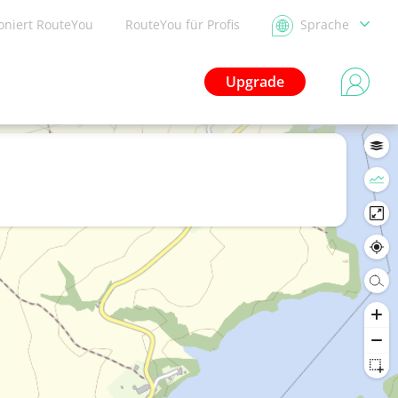
ioniert RouteYou
RouteYou für Profis
Sprache
Upgrade