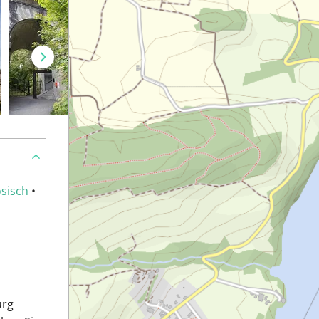
sisch
•
urg