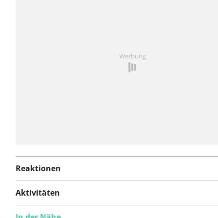
Probleme gemeldet.
Ist Ihnen auf dieser Route etwas aufgefallen?
Problem
Werbung
hinzufügen
Reaktionen
Aktivitäten
In der Nähe