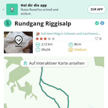
Hol dir die app
ZUR APP
Nutze RouteYou schnell und
einfach.
Rundgang Riggisalp
Auf dem Weg in Schweiz und Liechtenstein
0
2,12 km
86 m
00u34
Medium
Auf interaktiver Karte ansehen