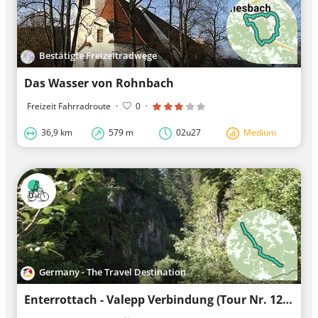
Bestätigte Freizeitradwege
Das Wasser von Rohnbach
Freizeit Fahrradroute
·
0
·
36,9 km
579 m
02u27
Medium
Germany - The Travel Destination
Enterrottach - Valepp Verbindung (Tour Nr. 12a aus dem "RadlTraum Süd")