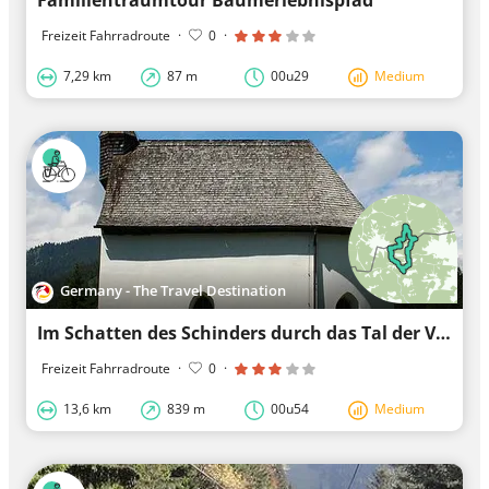
Familientraumtour Baumerlebnispfad
Freizeit Fahrradroute
·
0
·
7,29 km
87 m
00u29
Medium
Germany - The Travel Destination
Im Schatten des Schinders durch das Tal der Valepp
Freizeit Fahrradroute
·
0
·
13,6 km
839 m
00u54
Medium