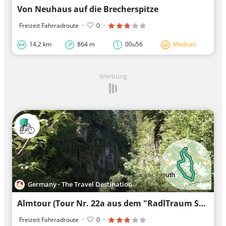
Von Neuhaus auf die Brecherspitze
Freizeit Fahrradroute
·
0
·
14,2 km
864 m
00u56
Medium
Werbung
Germany - The Travel Destination
Almtour (Tour Nr. 22a aus dem "RadlTraum Süd")
Freizeit Fahrradroute
·
0
·