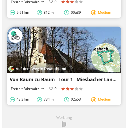
Freizeit Fahrradroute
·
0
·
9,91 km
312 m
00u39
Medium
Auf dem Weg in Deutschland
Von Baum zu Baum - Tour 1 - Miesbacher Land
Freizeit Fahrradroute
·
0
·
43,3 km
734 m
02u53
Medium
Werbung