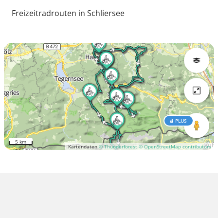
Freizeitradrouten in Schliersee
PLUS
5 km
Kartendaten
© Thunderforest
© OpenStreetMap contributors