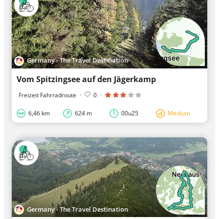
Germany - The Travel Destination
Vom Spitzingsee auf den Jägerkamp
Freizeit Fahrradroute
·
0
·
6,46 km
624 m
00u25
Medium
Germany - The Travel Destination