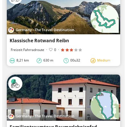
Germany - The Travel Destination
Klassische Rotwand Reibn
Freizeit Fahrradroute
·
0
·
8,21 km
630 m
00u32
Medium
Germany - The Travel Destination