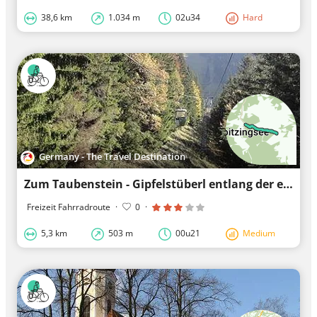
38,6 km
1.034 m
02u34
Hard
Germany - The Travel Destination
Zum Taubenstein - Gipfelstüberl entlang der ehemaligen Skipiste
Freizeit Fahrradroute
·
0
·
5,3 km
503 m
00u21
Medium