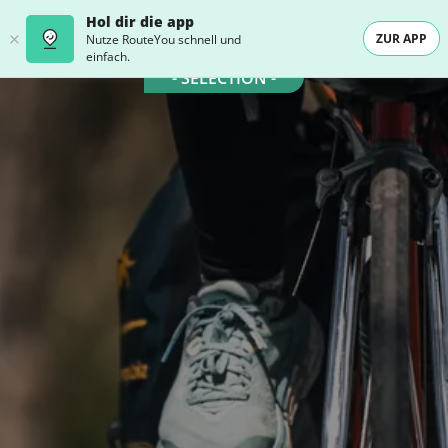
Hol dir die app
ZUR APP
Nutze RouteYou schnell und
einfach.
- SELECTION -