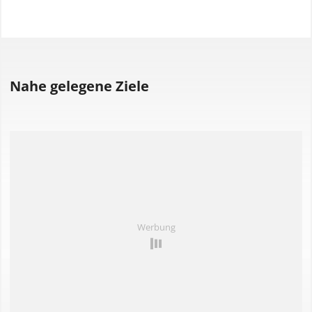
Datenquelle:
Frank Winkelmann
Urheberrechte:
Creative Commons CC BY 3.0