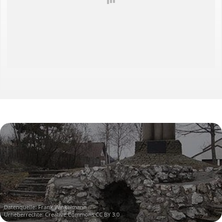
Fahrradrouten
Wanderrouten
- RouteYou Selections -