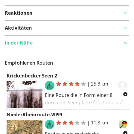
Reaktionen
Aktivitäten
In der Nähe
Empfohlenen Routen
Krickenbecker Seen 2
|
25,3 km
Eine Route die in Form einer 8
durch die Seenplatte führt und auf
halber Strecke eine Rast einplant.
NiederRheinroute-V099
Die Route ist grenzüberschreitend,
|
11,8 km
Segelflug Platz Venlo und
niederländisches Infozentrum
Entdecke die malerische