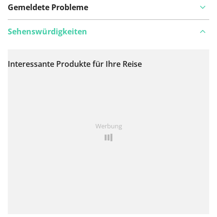
Gemeldete Probleme
Sehenswürdigkeiten
Interessante Produkte für Ihre Reise
Auf Karte anzeigen
Ist Ihnen auf dieser Route etwas aufgefallen?
Problem
Werbung
hinzufügen