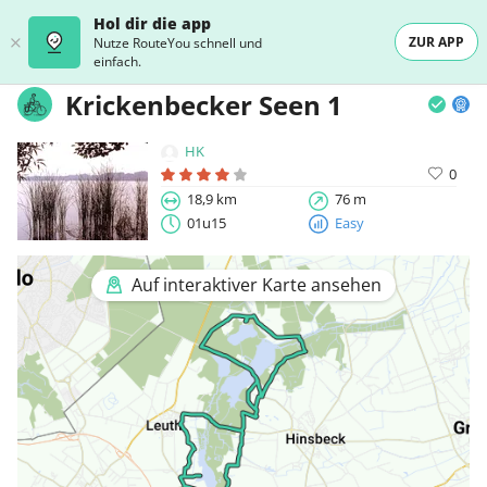
Hol dir die app
ZUR APP
Nutze RouteYou schnell und
einfach.
Krickenbecker Seen 1
HK
0
18,9 km
76 m
01u15
Easy
Auf interaktiver Karte ansehen