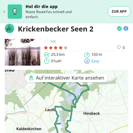
Hol dir die app
ZUR APP
Nutze RouteYou schnell und
einfach.
Krickenbecker Seen 2
HK
0
25,3 km
103 m
01u41
Easy
Auf interaktiver Karte ansehen