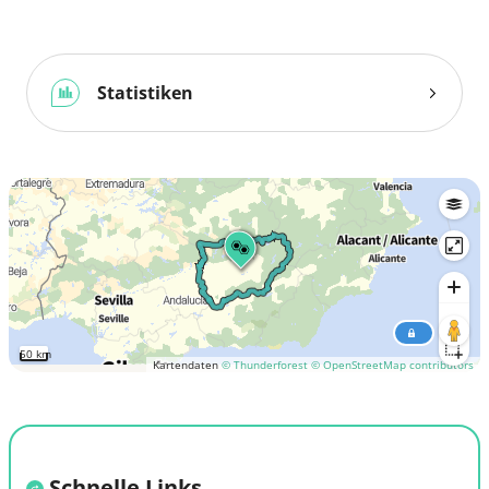
Statistiken
50 km
Kartendaten
© Thunderforest
© OpenStreetMap contributors
Schnelle Links