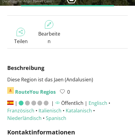
Datenquelle: Angel Torres Cano
Bearbeite
Teilen
n
Beschreibung
Diese Region ist das Jaen (Andalusien)
RouteYou Regios
0
|
|
Öffentlich |
Englisch
•
Französisch
•
Italienisch
•
Katalanisch
•
Niederländisch
•
Spanisch
Kontaktinformationen