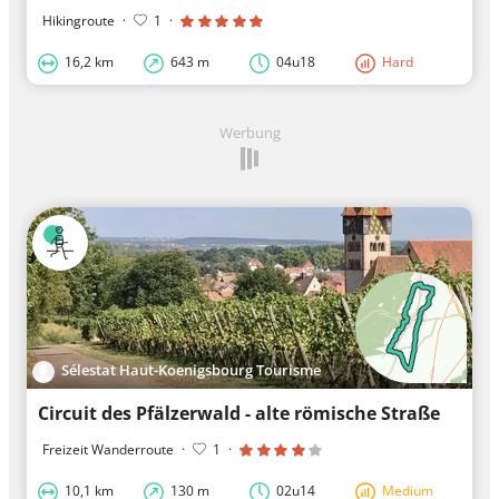
Hikingroute
·
1
·
16,2 km
643 m
04u18
Hard
Werbung
Sélestat Haut-Koenigsbourg Tourisme
Circuit des Pfälzerwald - alte römische Straße
Freizeit Wanderroute
·
1
·
10,1 km
130 m
02u14
Medium