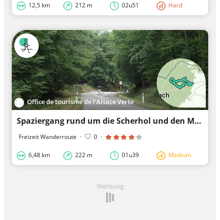
12,5 km
212 m
02u51
Hard
Office de tourisme de l'Alsace Verte
Spaziergang rund um die Scherhol und den Muehlenkopf
Freizeit Wanderroute
·
0
·
6,48 km
222 m
01u39
Medium
Werbung