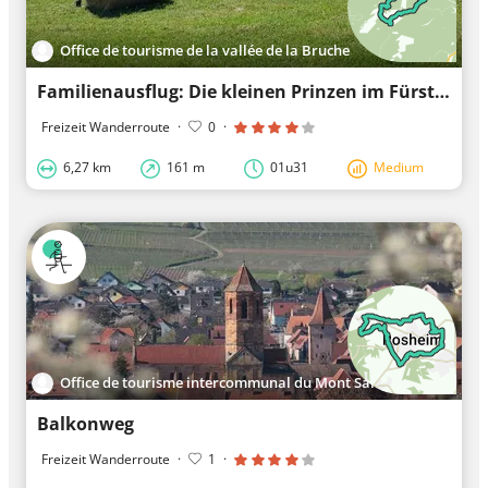
Office de tourisme de la vallée de la Bruche
Familienausflug: Die kleinen Prinzen im Fürstentum Salm
Freizeit Wanderroute
·
0
·
6,27 km
161 m
01u31
Medium
Office de tourisme intercommunal du Mont Sainte-Odile
Balkonweg
Freizeit Wanderroute
·
1
·