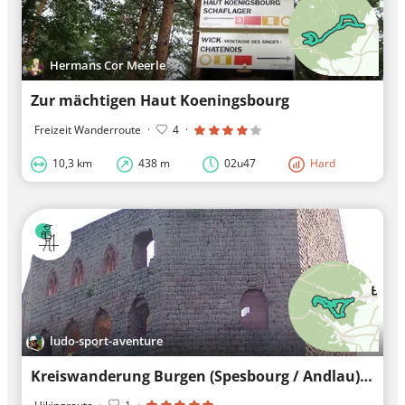
Hermans Cor Meerle
Zur mächtigen Haut Koeningsbourg
Freizeit Wanderroute
·
4
·
10,3 km
438 m
02u47
Hard
ludo-sport-aventure
Kreiswanderung Burgen (Spesbourg / Andlau) von Barr / Bas Rhin