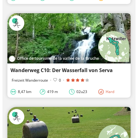
Office de tourisme de la vallée de la Bruche
Wanderweg C10: Der Wasserfall von Serva
Freizeit Wanderroute
·
0
·
8,47 km
419 m
02u23
Hard