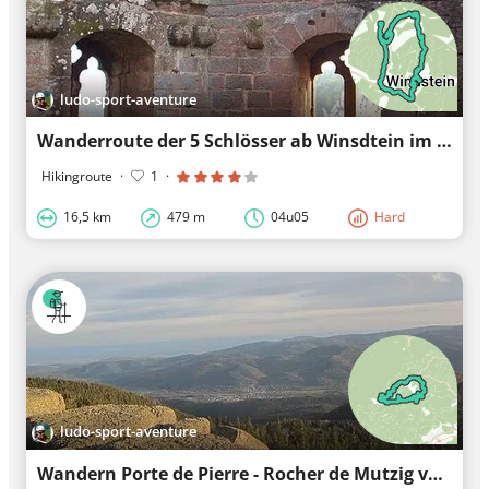
ludo-sport-aventure
Wanderroute der 5 Schlösser ab Winsdtein im Bas-Rhin
Hikingroute
·
1
·
16,5 km
479 m
04u05
Hard
ludo-sport-aventure
Wandern Porte de Pierre - Rocher de Mutzig von Gensbourg (Oberhaslach - Elsass)