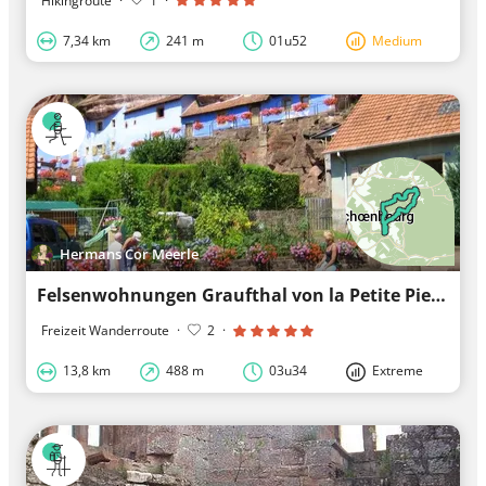
Hikingroute
·
1
·
7,34 km
241 m
01u52
Medium
Hermans Cor Meerle
Felsenwohnungen Graufthal von la Petite Pierre
Freizeit Wanderroute
·
2
·
13,8 km
488 m
03u34
Extreme