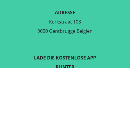
ADRESSE
Kerkstraat 108
9050 Gentbrugge,Belgien
LADE DIE KOSTENLOSE APP
RUNTER