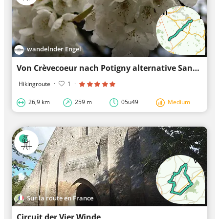
wandelnder Engel
Von Crèvecoeur nach Potigny alternative Santiago-Küstenroute
Hikingroute
·
1
·
26,9 km
259 m
05u49
Medium
Sur la route en France
Circuit der Vier Winde