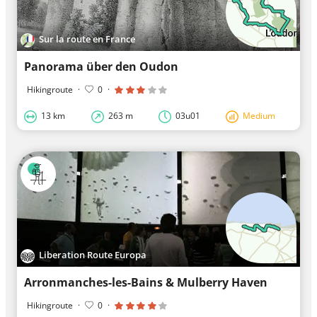
Sur la route en France
Panorama über den Oudon
Hikingroute
·
0
·
13 km
263 m
03u01
Medium
Liberation Route Europa
Arronmanches-les-Bains & Mulberry Haven
Hikingroute
·
0
·