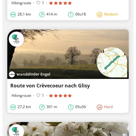
Hikingroute
·
1
·
28,1 km
414 m
06u18
Medium
wandelnder Engel
Route von Crèvecoeur nach Glisy
Hikingroute
·
1
·
27,2 km
301 m
05u56
Hard