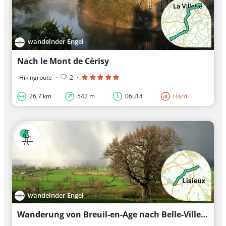
wandelnder Engel
Nach le Mont de Cèrisy
Hikingroute
·
2
·
26,7 km
542 m
06u14
Hard
wandelnder Engel
Wanderung von Breuil-en-Age nach Belle-Ville-en-Age