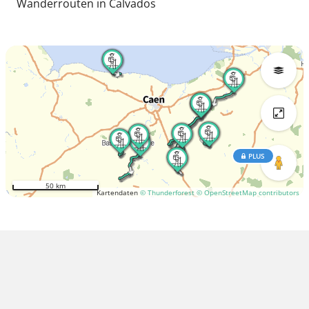
Wanderrouten in Calvados
PLUS
50 km
Kartendaten
© Thunderforest
© OpenStreetMap contributors