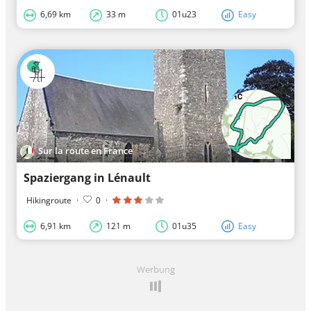
6,69 km
33 m
01u23
Easy
Sur la route en France
Spaziergang in Lénault
Hikingroute
·
0
·
6,91 km
121 m
01u35
Easy
Werbung