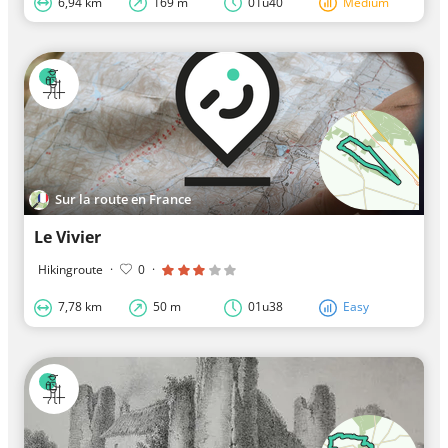
6,94 km
169 m
01u40
Medium
Sur la route en France
Le Vivier
Hikingroute
·
0
·
7,78 km
50 m
01u38
Easy