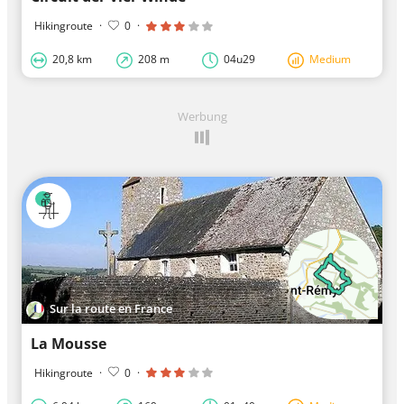
Hikingroute
·
0
·
20,8 km
208 m
04u29
Medium
Werbung
Sur la route en France
La Mousse
Hikingroute
·
0
·