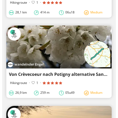
Hikingroute
·
1
·
28,1 km
414 m
06u18
Medium
wandelnder Engel
Von Crèvecoeur nach Potigny alternative Santiago-Küstenroute
Hikingroute
·
1
·
26,9 km
259 m
05u49
Medium