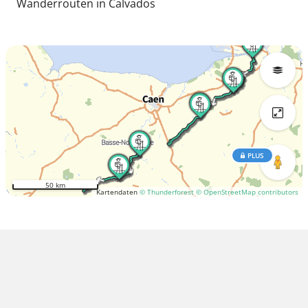
Wanderrouten in Calvados
PLUS
50 km
Kartendaten
© Thunderforest
© OpenStreetMap contributors