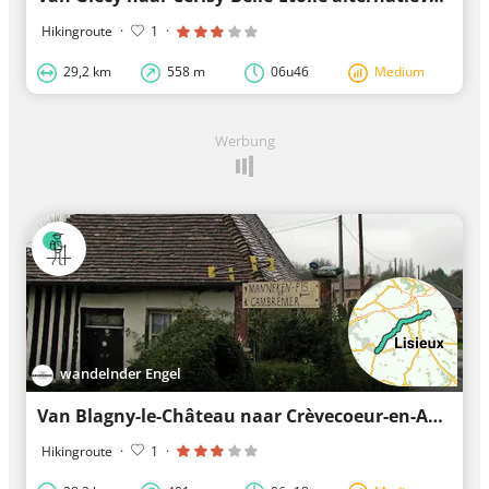
Hikingroute
·
1
·
29,2 km
558 m
06u46
Medium
Werbung
wandelnder Engel
Van Blagny-le-Château naar Crèvecoeur-en-Auge alternatieve Santiago kustroute
Hikingroute
·
1
·