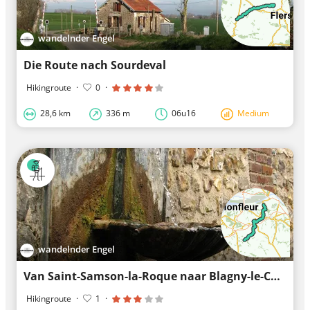
wandelnder Engel
Die Route nach Sourdeval
Hikingroute
·
0
·
28,6 km
336 m
06u16
Medium
wandelnder Engel
Van Saint-Samson-la-Roque naar Blagny-le-Château alternatieve Santiago kustroute
Hikingroute
·
1
·