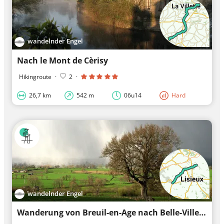
wandelnder Engel
Nach le Mont de Cèrisy
Hikingroute
·
2
·
26,7 km
542 m
06u14
Hard
wandelnder Engel
Wanderung von Breuil-en-Age nach Belle-Ville-en-Age