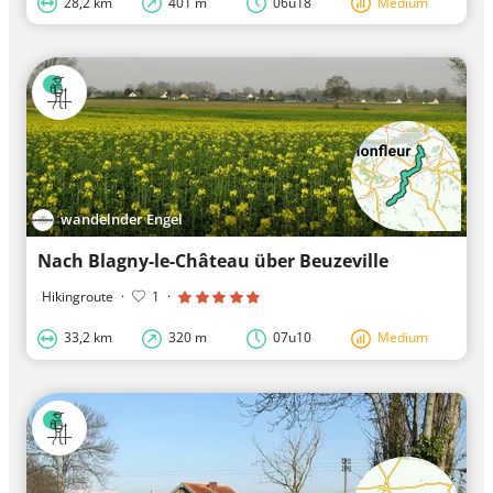
28,2 km
401 m
06u18
Medium
wandelnder Engel
Nach Blagny-le-Château über Beuzeville
Hikingroute
·
1
·
33,2 km
320 m
07u10
Medium