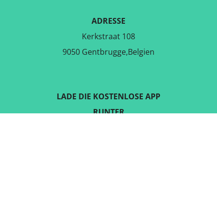
ADRESSE
Kerkstraat 108
9050 Gentbrugge,Belgien
LADE DIE KOSTENLOSE APP
RUNTER