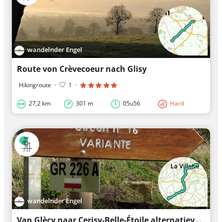
wandelnder Engel
Route von Crèvecoeur nach Glisy
Hikingroute
·
1
·
27,2 km
301 m
05u56
Hard
wandelnder Engel
Van Glècy naar Cerisy-Belle-Étoile alternatieve Santiago kustroute