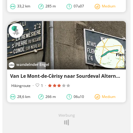
33,2 km
285 m
07u07
Medium
wandelnder Engel
Van Le Mont-de-Cèrisy naar Sourdeval Alternatieve Santiago kustroute
Hikingroute
·
1
·
28,6 km
266 m
06u10
Medium
Werbung